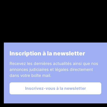
Legal Medias
7 Jours
Informateur Judiciaire
Les Annonces Landaises
La Vie Economique
Inscription à la newsletter
Recevez les dernières actualités ainsi que nos
annonces judiciaires et légales directement
dans votre boîte mail.
Inscrivez-vous à la newsletter
2026 © Échos Judiciaires Girondins