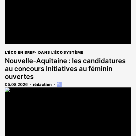
L'ÉCO EN BREF
DANS L'ÉCOSYSTÈME
Nouvelle-Aquitaine : les candidatures
au concours Initiatives au féminin
ouvertes
05.08.2026
rédaction
Cet
article
est
réservé
aux
abonnés