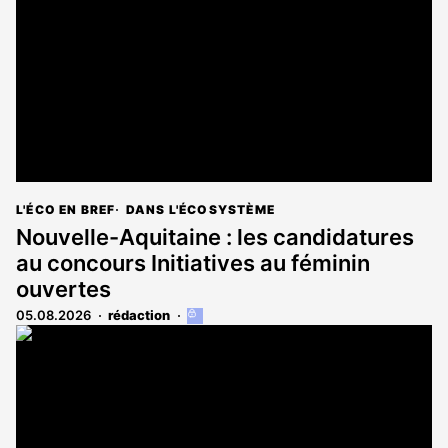
L'ÉCO EN BREF
DANS L'ÉCOSYSTÈME
Nouvelle-Aquitaine : les candidatures
au concours Initiatives au féminin
ouvertes
05.08.2026
rédaction
Cet
article
est
réservé
aux
abonnés