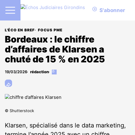
S'abonner
L'ÉCO EN BREF
FOCUS PME
Bordeaux : le chiffre
d’affaires de Klarsen a
chuté de 15 % en 2025
19/03/2026
rédaction
Cet
article
est
réservé
aux
abonnés
© Shutterstock
Klarsen, spécialisé dans le data marketing,
termine l’année 2025 avec un chiffre