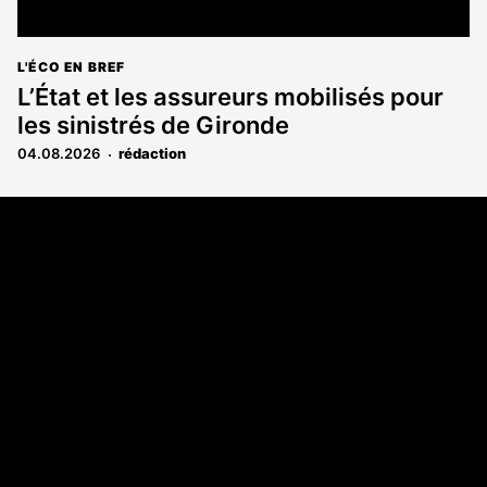
L'ÉCO EN BREF
L’État et les assureurs mobilisés pour
les sinistrés de Gironde
04.08.2026
rédaction
Coordonnées
108 rue Fondaudège CS 71900
33081 Bordeaux Cedex
05 56 52 32 13
A propos
Qui sommes-nous