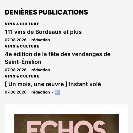
DENIÈRES PUBLICATIONS
VINS & CULTURE
111 vins de Bordeaux et plus
07.08.2026
rédaction
VINS & CULTURE
4e édition de la fête des vendanges de
Saint-Émilion
07.08.2026
rédaction
VINS & CULTURE
[ Un mois, une œuvre ] Instant volé
07.08.2026
rédaction
Cet
article
est
réservé
aux
Notre
abonnés
dernier