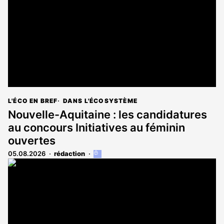
L'ÉCO EN BREF
DANS L'ÉCOSYSTÈME
Nouvelle-Aquitaine : les candidatures
au concours Initiatives au féminin
ouvertes
05.08.2026
rédaction
Cet
article
est
réservé
aux
abonnés