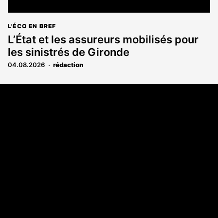
L'ÉCO EN BREF
L’État et les assureurs mobilisés pour
les sinistrés de Gironde
04.08.2026
rédaction
Coordonnées
108 rue Fondaudège CS 71900
33081 Bordeaux Cedex
05 56 52 32 13
A propos
Qui sommes-nous