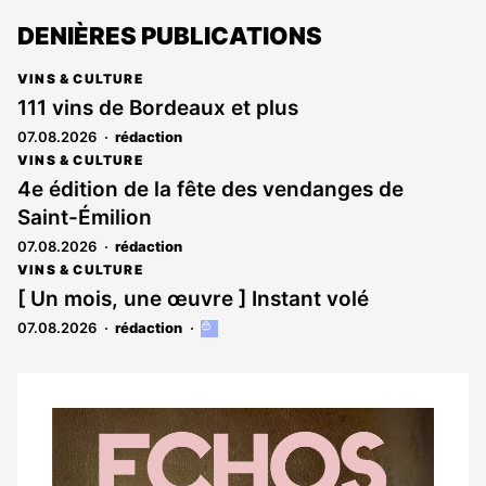
DENIÈRES PUBLICATIONS
VINS & CULTURE
111 vins de Bordeaux et plus
07.08.2026
rédaction
VINS & CULTURE
4e édition de la fête des vendanges de
Saint-Émilion
07.08.2026
rédaction
VINS & CULTURE
[ Un mois, une œuvre ] Instant volé
07.08.2026
rédaction
Cet
article
est
réservé
aux
Notre
abonnés
dernier