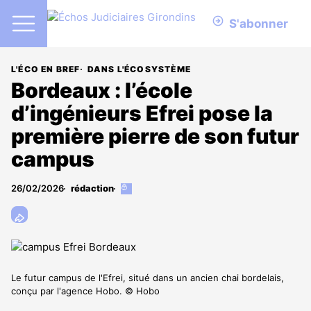
S'abonner
L'ÉCO EN BREF
DANS L'ÉCOSYSTÈME
Bordeaux : l’école
d’ingénieurs Efrei pose la
première pierre de son futur
campus
26/02/2026
rédaction
Cet
article
est
réservé
aux
abonnés
Le futur campus de l'Efrei, situé dans un ancien chai bordelais,
conçu par l'agence Hobo. © Hobo