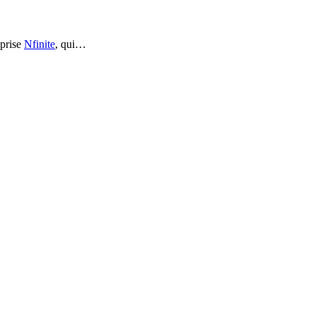
eprise
Nfinite
, qui…