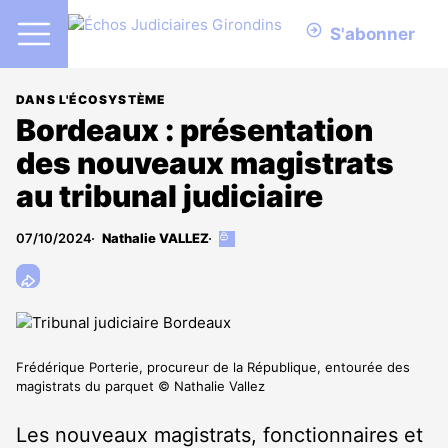
S'abonner
DANS L'ÉCOSYSTÈME
Bordeaux : présentation
des nouveaux magistrats
au tribunal judiciaire
07/10/2024
Nathalie VALLEZ
Cet
article
est
réservé
aux
abonnés
Frédérique Porterie, procureur de la République, entourée des
magistrats du parquet © Nathalie Vallez
Les nouveaux magistrats, fonctionnaires et