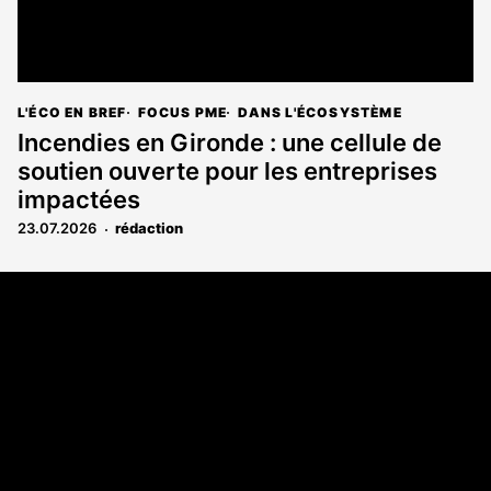
L'ÉCO EN BREF
FOCUS PME
DANS L'ÉCOSYSTÈME
Incendies en Gironde : une cellule de
soutien ouverte pour les entreprises
impactées
23.07.2026
rédaction
Coordonnées
108 rue Fondaudège CS 71900
33081 Bordeaux Cedex
05 56 52 32 13