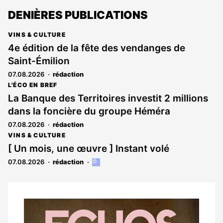
DENIÈRES PUBLICATIONS
VINS & CULTURE
4e édition de la fête des vendanges de
Saint-Émilion
07.08.2026
rédaction
L'ÉCO EN BREF
La Banque des Territoires investit 2 millions
dans la foncière du groupe Héméra
07.08.2026
rédaction
VINS & CULTURE
[ Un mois, une œuvre ] Instant volé
07.08.2026
rédaction
Cet
article
est
réservé
aux
Notre
abonnés
dernier