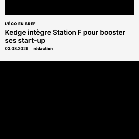
L'ÉCO EN BREF
Kedge intègre Station F pour booster
ses start-up
03.08.2026
rédaction
Coordonnées
108 rue Fondaudège CS 71900
33081 Bordeaux Cedex
05 56 52 32 13
A propos