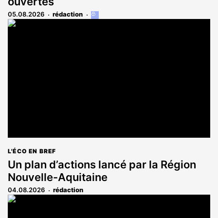
ouvertes
05.08.2026
rédaction
Cet
article
est
réservé
aux
abonnés
L'ÉCO EN BREF
Un plan d’actions lancé par la Région
Nouvelle-Aquitaine
04.08.2026
rédaction