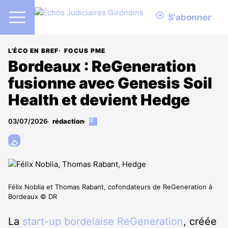
S'abonner
L'ÉCO EN BREF
FOCUS PME
Bordeaux : ReGeneration
fusionne avec Genesis Soil
Health et devient Hedge
03/07/2026
rédaction
Cet
article
est
réservé
aux
abonnés
Félix Noblia et Thomas Rabant, cofondateurs de ReGeneration à
Bordeaux © DR
La
start-up bordelaise ReGeneration
, créée