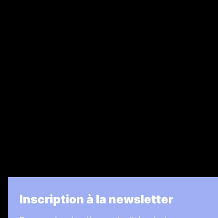
Annonces légales
Abonnement
Nos magazines
Ventes aux enchères & opportunités
Recrutement
Legal Medias
7 Jours
Informateur Judiciaire
Les Annonces Landaises
La Vie Economique
Inscription à la newsletter