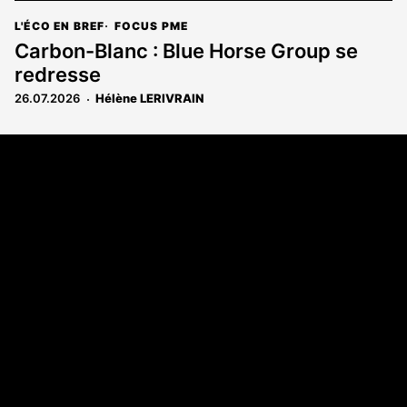
L'ÉCO EN BREF
FOCUS PME
Carbon-Blanc : Blue Horse Group se
redresse
26.07.2026
Hélène LERIVRAIN
Coordonnées
108 rue Fondaudège CS 71900
33081 Bordeaux Cedex
05 56 52 32 13
A propos
Qui sommes-nous
Contact