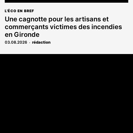
L'ÉCO EN BREF
Une cagnotte pour les artisans et
commerçants victimes des incendies
en Gironde
03.08.2026
rédaction
Coordonnées
108 rue Fondaudège CS 71900
33081 Bordeaux Cedex
05 56 52 32 13
A propos
Qui sommes-nous