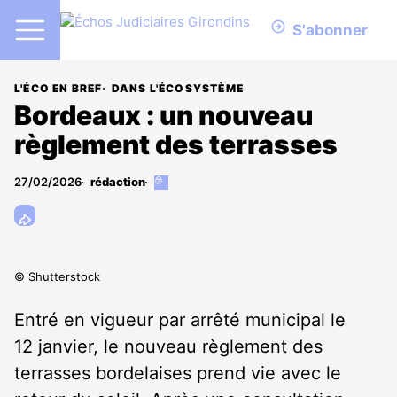
S'abonner
L'ÉCO EN BREF
DANS L'ÉCOSYSTÈME
Bordeaux : un nouveau
règlement des terrasses
27/02/2026
rédaction
Cet
article
est
réservé
aux
abonnés
© Shutterstock
Entré en vigueur par arrêté municipal le
12 janvier, le nouveau règlement des
terrasses bordelaises prend vie avec le