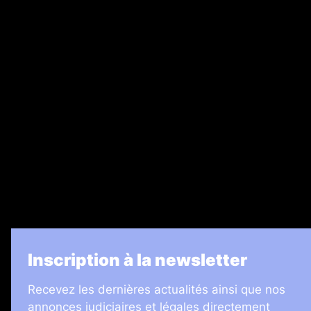
Abonnement
Nos magazines
Ventes aux enchères & opportunités
Recrutement
Legal Medias
7 Jours
Informateur Judiciaire
Les Annonces Landaises
La Vie Economique
Inscription à la newsletter
Recevez les dernières actualités ainsi que nos
annonces judiciaires et légales directement