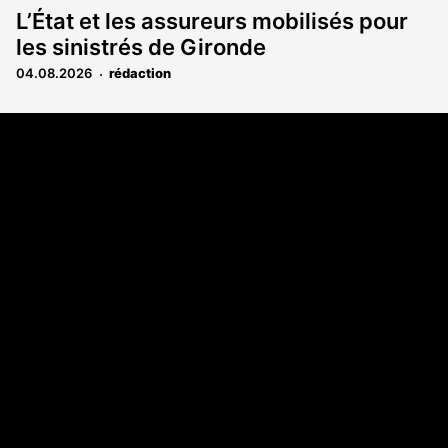
L’État et les assureurs mobilisés pour
les sinistrés de Gironde
04.08.2026
rédaction
Coordonnées
108 rue Fondaudège CS 71900
33081 Bordeaux Cedex
05 56 52 32 13
A propos
Qui sommes-nous
Contact
Annonces légales