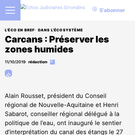
S'abonner
L'ÉCO EN BREF
DANS L'ÉCOSYSTÈME
Carcans : Préserver les
zones humides
11/10/2019
rédaction
Cet
article
est
réservé
aux
abonnés
Alain Rousset, président du Conseil
régional de Nouvelle-Aquitaine et Henri
Sabarot, conseiller régional délégué à la
politique de l’eau, ont inauguré le sentier
d’interprétation du canal des étangs le 27