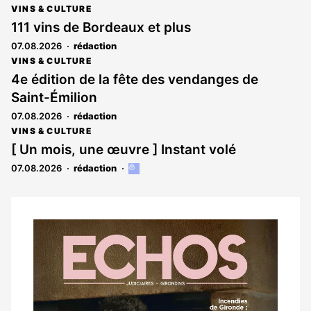
VINS & CULTURE
111 vins de Bordeaux et plus
07.08.2026
rédaction
VINS & CULTURE
4e édition de la fête des vendanges de
Saint-Émilion
07.08.2026
rédaction
VINS & CULTURE
[ Un mois, une œuvre ] Instant volé
07.08.2026
rédaction
Cet
article
est
réservé
aux
Notre
abonnés
dernier
magazine