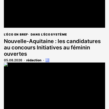
L'ÉCO EN BREF
DANS L'ÉCOSYSTÈME
Nouvelle-Aquitaine : les candidatures
au concours Initiatives au féminin
ouvertes
05.08.2026
rédaction
Cet
article
est
réservé
aux
abonnés