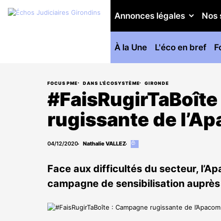
Annonces légales
Nos 
À la Une
L'éco en bref
F
FOCUS PME
DANS L'ÉCOSYSTÈME
GIRONDE
#FaisRugirTaBoît
rugissante de l’A
04/12/2020
Nathalie VALLEZ
Cet
article
est
Face aux difficultés du secteur, l’
réservé
aux
campagne de sensibilisation auprès
abonnés