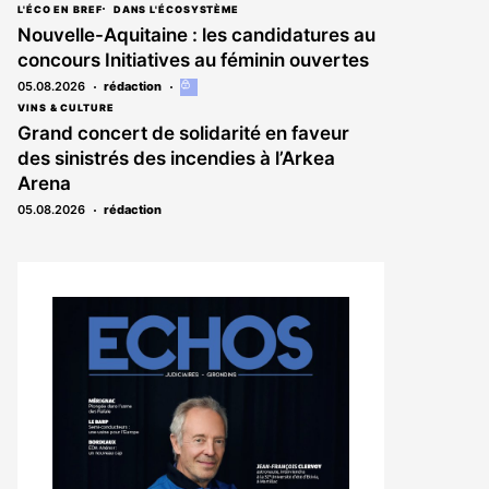
L'ÉCO EN BREF
DANS L'ÉCOSYSTÈME
Nouvelle-Aquitaine : les candidatures au
concours Initiatives au féminin ouvertes
05.08.2026
rédaction
Cet
article
VINS & CULTURE
est
Grand concert de solidarité en faveur
réservé
des sinistrés des incendies à l’Arkea
aux
abonnés
Arena
05.08.2026
rédaction
Notre
dernier
magazine