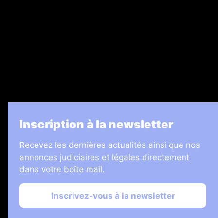
Legal Medias
7 Jours
Informateur Judiciaire
Les Annonces Landaises
La Vie Economique
Inscription à la newsletter
Recevez les dernières actualités ainsi que nos
annonces judiciaires et légales directement
dans votre boîte mail.
Inscrivez-vous à la newsletter