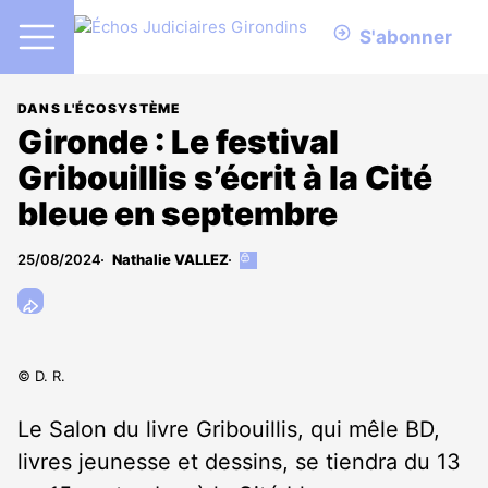
S'abonner
DANS L'ÉCOSYSTÈME
Gironde : Le festival
Gribouillis s’écrit à la Cité
bleue en septembre
25/08/2024
Nathalie VALLEZ
Cet
article
est
réservé
aux
abonnés
© D. R.
Le Salon du livre Gribouillis, qui mêle BD,
livres jeunesse et dessins, se tiendra du 13