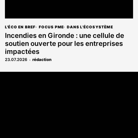
L'ÉCO EN BREF
FOCUS PME
DANS L'ÉCOSYSTÈME
Incendies en Gironde : une cellule de
soutien ouverte pour les entreprises
impactées
23.07.2026
rédaction
Coordonnées
108 rue Fondaudège CS 71900
33081 Bordeaux Cedex
05 56 52 32 13
A propos