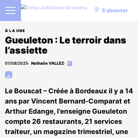
S'abonner
À LA UNE
Gueuleton : Le terroir dans
l’assiette
01/08/2025
Nathalie VALLEZ
Cet
article
est
réservé
aux
Le Bouscat – Créée à Bordeaux il y a 14
abonnés
ans par Vincent Bernard-Comparat et
Arthur Edange, l’enseigne Gueuleton
compte 26 restaurants, 21 services
traiteur, un magazine trimestriel, une