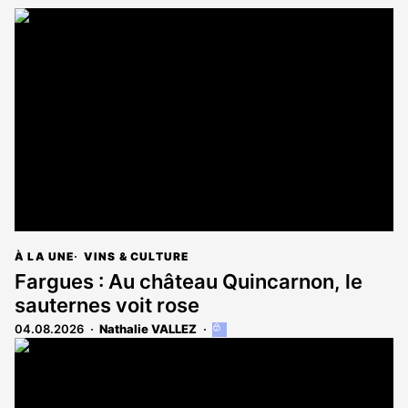
À LA UNE
VINS & CULTURE
Fargues : Au château Quincarnon, le
sauternes voit rose
04.08.2026
Nathalie VALLEZ
Cet
article
est
réservé
aux