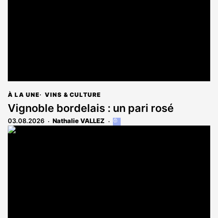
abonnés
À LA UNE
VINS & CULTURE
Vignoble bordelais : un pari rosé
03.08.2026
Nathalie VALLEZ
Cet
article
est
réservé
aux
abonnés