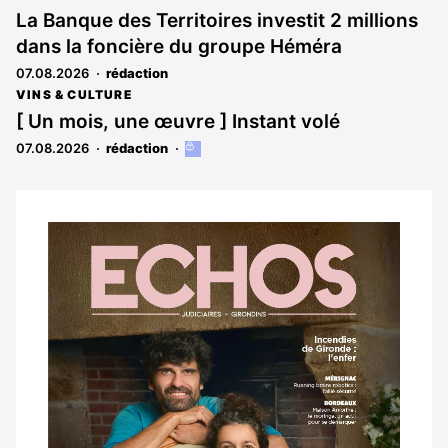
La Banque des Territoires investit 2 millions
dans la foncière du groupe Héméra
07.08.2026
rédaction
VINS & CULTURE
[ Un mois, une œuvre ] Instant volé
07.08.2026
rédaction
Cet
article
est
réservé
aux
Notre
abonnés
dernier
magazine