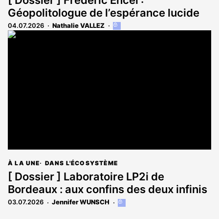
[ Dossier ] Frédéric Encel :
Géopolitologue de l’espérance lucide
04.07.2026
Nathalie VALLEZ
Cet
article
est
réservé
aux
abonnés
À LA UNE
DANS L'ÉCOSYSTÈME
[ Dossier ] Laboratoire LP2i de
Bordeaux : aux confins des deux infinis
03.07.2026
Jennifer WUNSCH
Cet
article