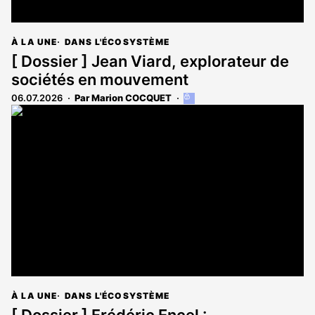
À LA UNE
DANS L'ÉCOSYSTÈME
[ Dossier ] Jean Viard, explorateur de
sociétés en mouvement
06.07.2026
Par Marion COCQUET
Cet
article
est
réservé
aux
abonnés
À LA UNE
DANS L'ÉCOSYSTÈME