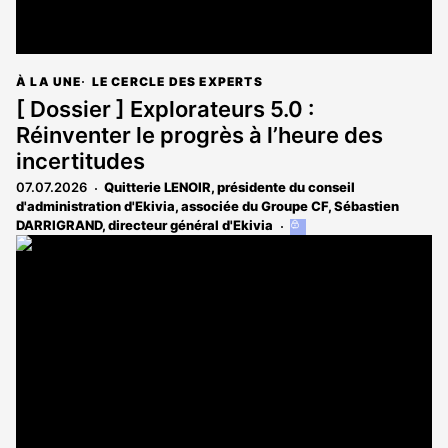
À LA UNE
LE CERCLE DES EXPERTS
[ Dossier ] Explorateurs 5.0 :
Réinventer le progrès à l’heure des
incertitudes
07.07.2026
Quitterie LENOIR, présidente du conseil
d'administration d'Ekivia, associée du Groupe CF
,
Sébastien
DARRIGRAND, directeur général d'Ekivia
Cet
article
est
réservé
aux
abonnés