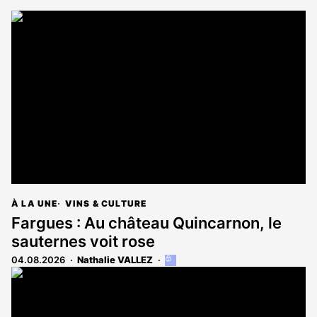
À LA UNE
VINS & CULTURE
Fargues : Au château Quincarnon, le
sauternes voit rose
04.08.2026
Nathalie VALLEZ
Cet
article
est
réservé
aux