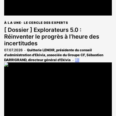
À LA UNE
LE CERCLE DES EXPERTS
[ Dossier ] Explorateurs 5.0 :
Réinventer le progrès à l’heure des
incertitudes
07.07.2026
Quitterie LENOIR, présidente du conseil
d'administration d'Ekivia, associée du Groupe CF
,
Sébastien
DARRIGRAND, directeur général d'Ekivia
Cet
article
est
réservé
aux
abonnés