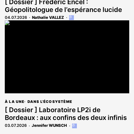
[ Dossier ] Frédéric Encel :
Géopolitologue de l’espérance lucide
04.07.2026
Nathalie VALLEZ
Cet
article
est
réservé
aux
abonnés
À LA UNE
DANS L'ÉCOSYSTÈME
[ Dossier ] Laboratoire LP2i de
Bordeaux : aux confins des deux infinis
03.07.2026
Jennifer WUNSCH
Cet
article