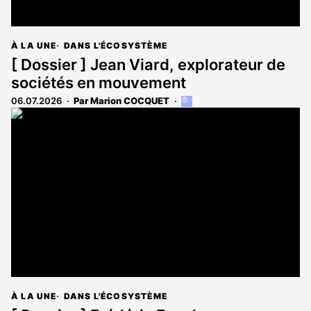
À LA UNE
DANS L'ÉCOSYSTÈME
[ Dossier ] Jean Viard, explorateur de
sociétés en mouvement
06.07.2026
Par Marion COCQUET
Cet
article
est
réservé
aux
abonnés
À LA UNE
DANS L'ÉCOSYSTÈME