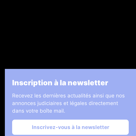
Legal Medias
7 Jours
Informateur Judiciaire
Les Annonces Landaises
La Vie Economique
Inscription à la newsletter
Recevez les dernières actualités ainsi que nos
annonces judiciaires et légales directement
dans votre boîte mail.
Inscrivez-vous à la newsletter