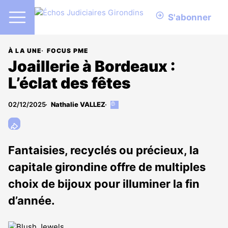
S'abonner
À LA UNE
FOCUS PME
Joaillerie à Bordeaux :
L’éclat des fêtes
02/12/2025
Nathalie VALLEZ
Cet
article
est
réservé
aux
Fantaisies, recyclés ou précieux, la
abonnés
capitale girondine offre de multiples
choix de bijoux pour illuminer la fin
d’année.