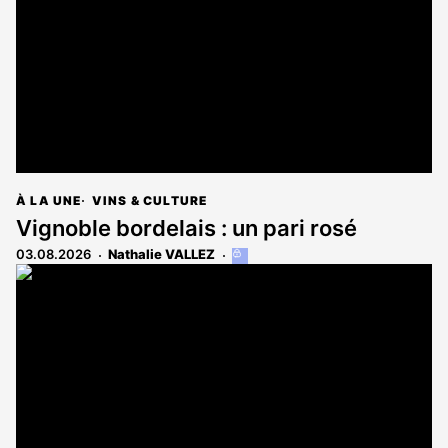
abonnés
À LA UNE
VINS & CULTURE
Vignoble bordelais : un pari rosé
03.08.2026
Nathalie VALLEZ
Cet
article
est
réservé
aux
abonnés