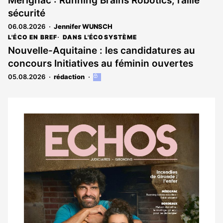
Mérignac : Running Brains Robotics, l’allié
sécurité
06.08.2026
Jennifer WUNSCH
L'ÉCO EN BREF
DANS L'ÉCOSYSTÈME
Nouvelle-Aquitaine : les candidatures au
concours Initiatives au féminin ouvertes
05.08.2026
rédaction
Cet
article
est
réservé
aux
Notre
abonnés
dernier
magazine