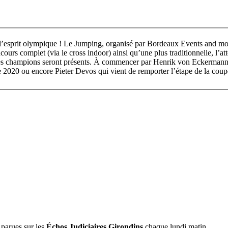
ar l’esprit olympique ! Le Jumping, organisé par Bordeaux Events and
ncours complet (via le cross indoor) ainsi qu’une plus traditionnelle, l’a
tres champions seront présents. À commencer par Henrik von Eckermann
e 2020 ou encore Pieter Devos qui vient de remporter l’étape de la 
 parues sur les
Échos Judiciaires Girondins
chaque lundi matin.