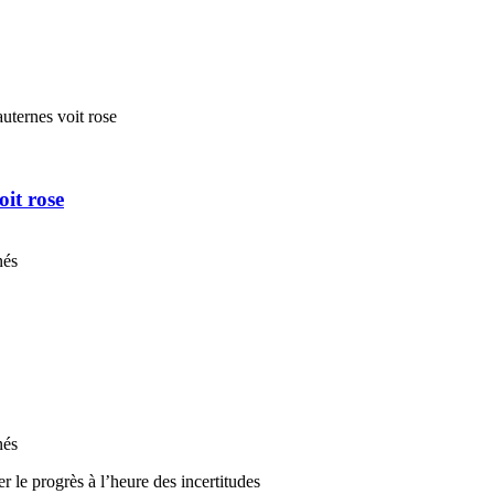
it rose
nés
nés