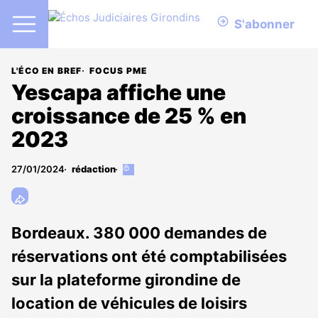
S'abonner
L'ÉCO EN BREF
FOCUS PME
Yescapa affiche une
croissance de 25 % en
2023
27/01/2024
rédaction
Cet
article
est
réservé
aux
Bordeaux. 380 000 demandes de
abonnés
réservations ont été comptabilisées
sur la plateforme girondine de
location de véhicules de loisirs