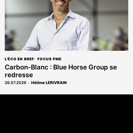
L'ÉCO EN BREF
FOCUS PME
Carbon-Blanc : Blue Horse Group se
redresse
26.07.2026
Hélène LERIVRAIN
Coordonnées
108 rue Fondaudège CS 71900
33081 Bordeaux Cedex
05 56 52 32 13