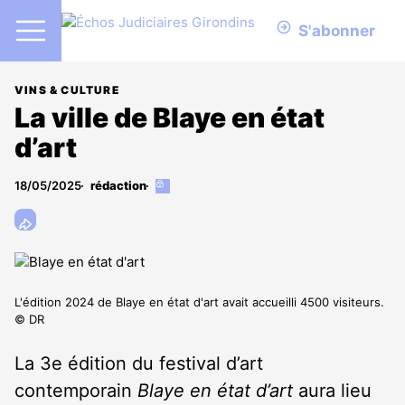
S'abonner
VINS & CULTURE
La ville de Blaye en état
d’art
18/05/2025
rédaction
Cet
article
est
réservé
aux
abonnés
L'édition 2024 de Blaye en état d'art avait accueilli 4500 visiteurs.
© DR
La 3
e
édition du festival d’art
contemporain
Blaye en état d’art
aura lieu