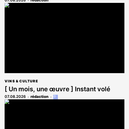
07.08.2026
rédaction
VINS & CULTURE
[ Un mois, une œuvre ] Instant volé
07.08.2026
rédaction
Cet
article
est
réservé
aux
abonnés