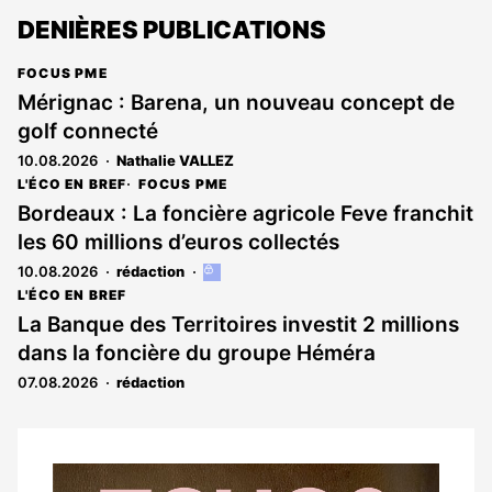
DENIÈRES PUBLICATIONS
FOCUS PME
Mérignac : Barena, un nouveau concept de
golf connecté
10.08.2026
Nathalie VALLEZ
L'ÉCO EN BREF
FOCUS PME
Bordeaux : La foncière agricole Feve franchit
les 60 millions d’euros collectés
10.08.2026
rédaction
Cet
article
L'ÉCO EN BREF
est
La Banque des Territoires investit 2 millions
réservé
dans la foncière du groupe Héméra
aux
abonnés
07.08.2026
rédaction
Notre