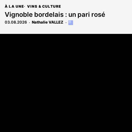
À LA UNE
VINS & CULTURE
Vignoble bordelais : un pari rosé
03.08.2026
Nathalie VALLEZ
Cet
article
est
Coordonnées
réservé
aux
108 rue Fondaudège CS 71900
abonnés
33081 Bordeaux Cedex
05 56 52 32 13
A propos
Qui sommes-nous
Contact
Annonces légales