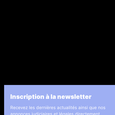
Abonnement
Nos magazines
Ventes aux enchères & opportunités
Recrutement
Legal Medias
7 Jours
Informateur Judiciaire
Les Annonces Landaises
La Vie Economique
Inscription à la newsletter
Recevez les dernières actualités ainsi que nos
annonces judiciaires et légales directement