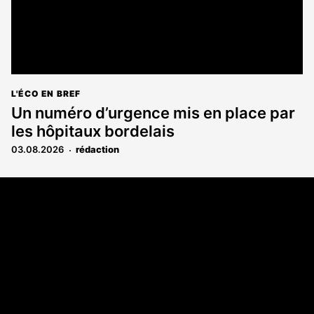
L'ÉCO EN BREF
Un numéro d’urgence mis en place par
les hôpitaux bordelais
03.08.2026
rédaction
Coordonnées
108 rue Fondaudège CS 71900
33081 Bordeaux Cedex
05 56 52 32 13