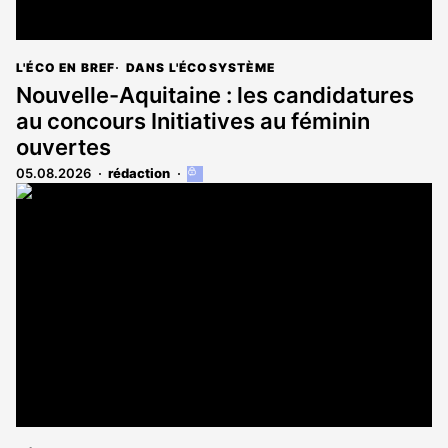
L'ÉCO EN BREF
DANS L'ÉCOSYSTÈME
Nouvelle-Aquitaine : les candidatures
au concours Initiatives au féminin
ouvertes
05.08.2026
rédaction
Cet
article
est
réservé
aux
abonnés