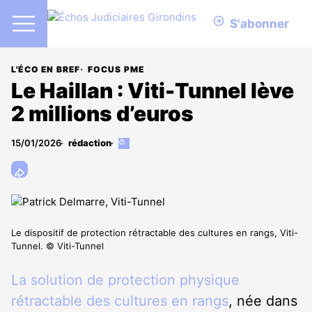
S'abonner
L'ÉCO EN BREF
FOCUS PME
Le Haillan : Viti-Tunnel lève
2 millions d’euros
15/01/2026
rédaction
Cet
article
est
réservé
aux
abonnés
Le dispositif de protection rétractable des cultures en rangs, Viti-
Tunnel. © Viti-Tunnel
La solution de protection physique
rétractable des cultures en rangs
, née dans