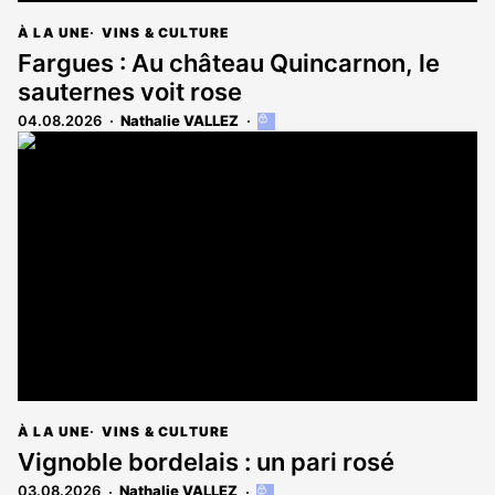
À LA UNE
VINS & CULTURE
Fargues : Au château Quincarnon, le
sauternes voit rose
04.08.2026
Nathalie VALLEZ
Cet
article
est
réservé
aux
abonnés
À LA UNE
VINS & CULTURE
Vignoble bordelais : un pari rosé
03.08.2026
Nathalie VALLEZ
Cet