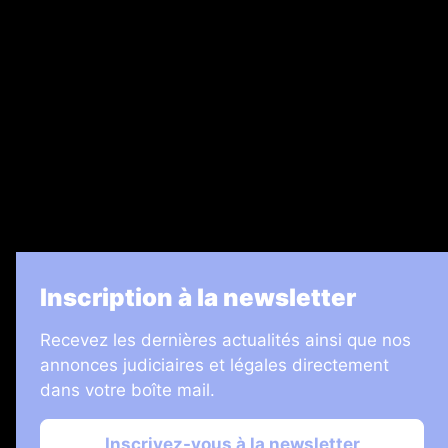
Recrutement
Legal Medias
7 Jours
Informateur Judiciaire
Les Annonces Landaises
La Vie Economique
Inscription à la newsletter
Recevez les dernières actualités ainsi que nos
annonces judiciaires et légales directement
dans votre boîte mail.
Inscrivez-vous à la newsletter