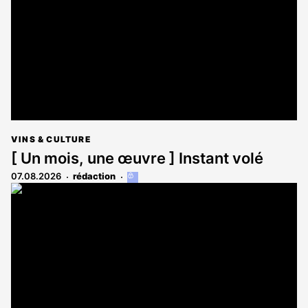
VINS & CULTURE
[ Un mois, une œuvre ] Instant volé
07.08.2026
rédaction
Cet
article
est
réservé
aux
abonnés