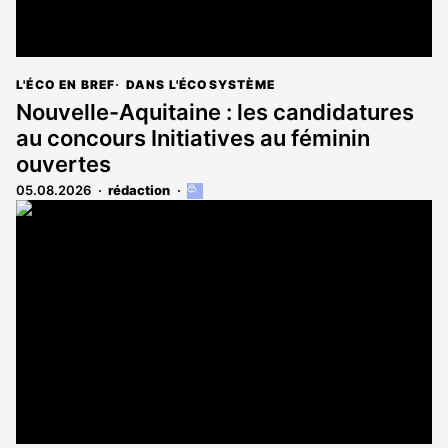
L'ÉCO EN BREF
DANS L'ÉCOSYSTÈME
Nouvelle-Aquitaine : les candidatures
au concours Initiatives au féminin
ouvertes
05.08.2026
rédaction
Cet
article
est
réservé
aux
abonnés