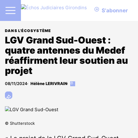
S'abonner
DANS L'ÉCOSYSTÈME
LGV Grand Sud-Ouest :
quatre antennes du Medef
réaffirment leur soutien au
projet
08/11/2024
Hélène LERIVRAIN
Cet
article
est
réservé
aux
abonnés
© Shutterstock