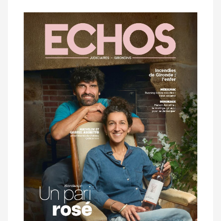
Notre
dernier
magazine