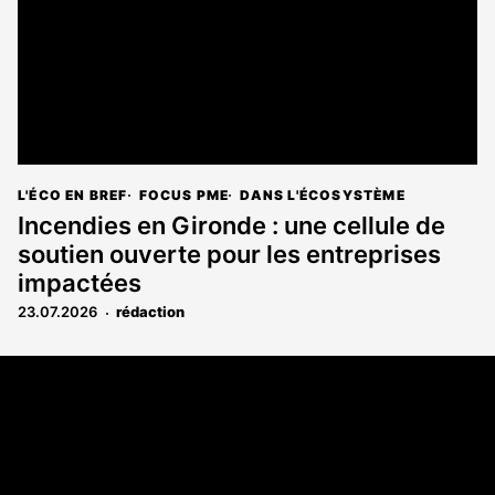
L'ÉCO EN BREF
FOCUS PME
DANS L'ÉCOSYSTÈME
Incendies en Gironde : une cellule de
soutien ouverte pour les entreprises
impactées
23.07.2026
rédaction
Coordonnées
108 rue Fondaudège CS 71900
33081 Bordeaux Cedex
05 56 52 32 13