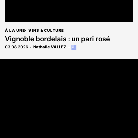
À LA UNE
VINS & CULTURE
Vignoble bordelais : un pari rosé
03.08.2026
Nathalie VALLEZ
Cet
article
est
Coordonnées
réservé
aux
108 rue Fondaudège CS 71900
abonnés
33081 Bordeaux Cedex
05 56 52 32 13
A propos
Qui sommes-nous