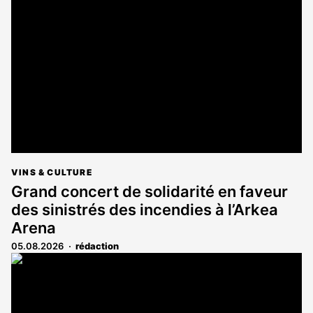
est
réservé
aux
abonnés
VINS & CULTURE
Grand concert de solidarité en faveur
des sinistrés des incendies à l’Arkea
Arena
05.08.2026
rédaction