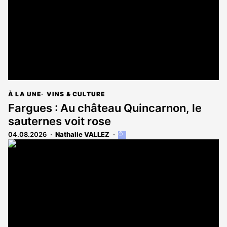
À LA UNE
VINS & CULTURE
Fargues : Au château Quincarnon, le
sauternes voit rose
04.08.2026
Nathalie VALLEZ
Cet
article
est
réservé
aux
abonnés