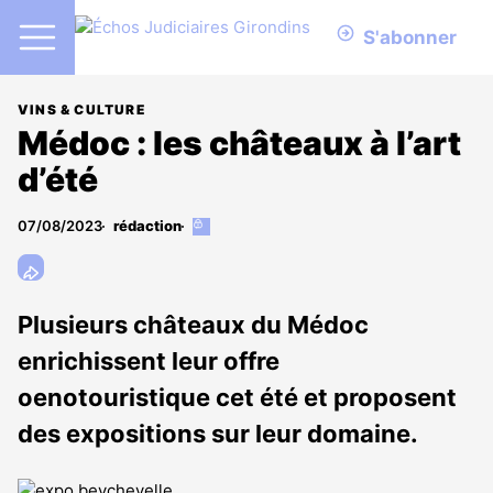
S'abonner
VINS & CULTURE
Médoc : les châteaux à l’art
d’été
07/08/2023
rédaction
Cet
article
est
réservé
aux
Plusieurs châteaux du Médoc
abonnés
enrichissent leur offre
oenotouristique cet été et proposent
des expositions sur leur domaine.