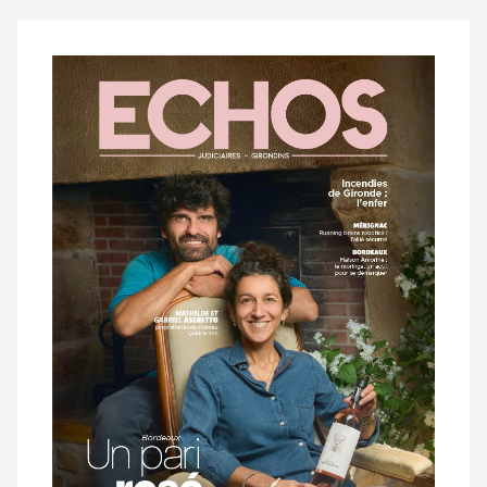
Notre
dernier
magazine