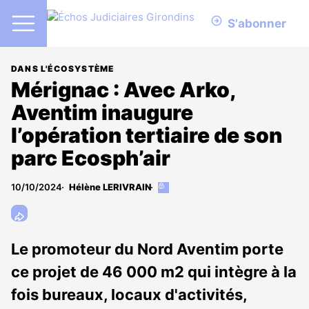
S'abonner
DANS L'ÉCOSYSTÈME
Mérignac : Avec Arko,
Aventim inaugure
l’opération tertiaire de son
parc Ecosph’air
10/10/2024
Hélène LERIVRAIN
Cet
article
est
réservé
aux
Le promoteur du Nord Aventim porte
abonnés
ce projet de 46 000 m2 qui intègre à la
fois bureaux, locaux d'activités,