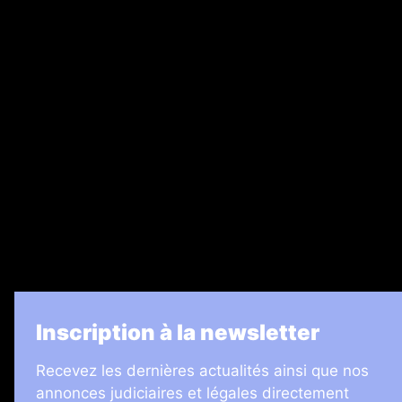
Abonnement
Nos magazines
Ventes aux enchères & opportunités
Recrutement
Legal Medias
7 Jours
Informateur Judiciaire
Les Annonces Landaises
La Vie Economique
Inscription à la newsletter
Recevez les dernières actualités ainsi que nos
annonces judiciaires et légales directement