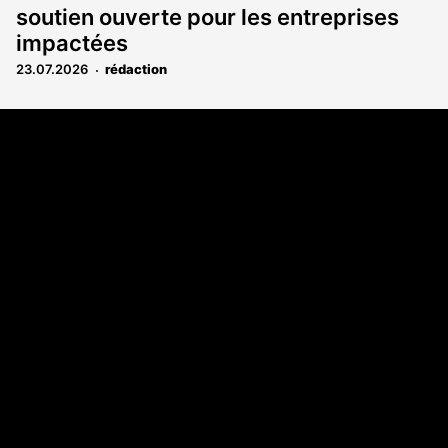
soutien ouverte pour les entreprises
impactées
23.07.2026
rédaction
Coordonnées
108 rue Fondaudège CS 71900
33081 Bordeaux Cedex
05 56 52 32 13
A propos
Qui sommes-nous
Contact
Annonces légales