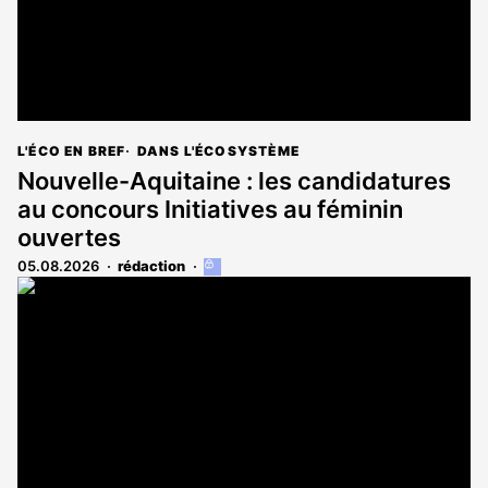
L'ÉCO EN BREF
DANS L'ÉCOSYSTÈME
Nouvelle-Aquitaine : les candidatures
au concours Initiatives au féminin
ouvertes
05.08.2026
rédaction
Cet
article
est
réservé
aux
abonnés