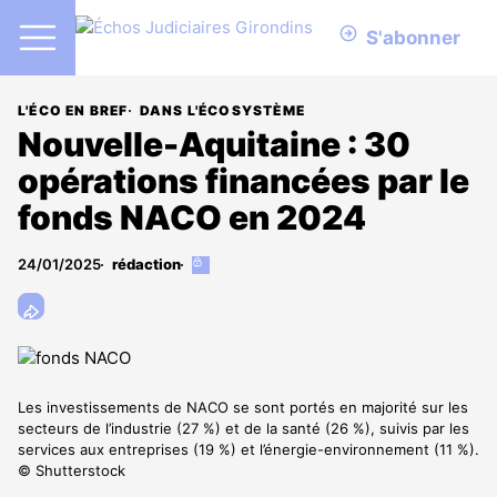
S'abonner
L'ÉCO EN BREF
DANS L'ÉCOSYSTÈME
Nouvelle-Aquitaine : 30
opérations financées par le
fonds NACO en 2024
24/01/2025
rédaction
Cet
article
est
réservé
aux
abonnés
Les investissements de NACO se sont portés en majorité sur les
secteurs de l’industrie (27 %) et de la santé (26 %), suivis par les
services aux entreprises (19 %) et l’énergie-environnement (11 %).
© Shutterstock