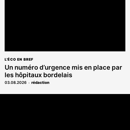
L'ÉCO EN BREF
Un numéro d’urgence mis en place par
les hôpitaux bordelais
03.08.2026
rédaction
Coordonnées
108 rue Fondaudège CS 71900
33081 Bordeaux Cedex
05 56 52 32 13