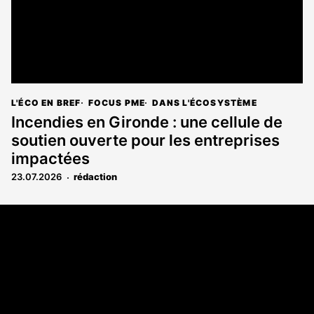
L'ÉCO EN BREF
FOCUS PME
DANS L'ÉCOSYSTÈME
Incendies en Gironde : une cellule de
soutien ouverte pour les entreprises
impactées
23.07.2026
rédaction
Coordonnées
108 rue Fondaudège CS 71900
33081 Bordeaux Cedex
05 56 52 32 13