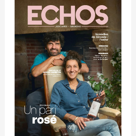
Notre
dernier
magazine