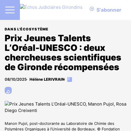
S'abonner
DANS L'ÉCOSYSTÈME
Prix Jeunes Talents
L’Oréal-UNESCO : deux
chercheuses scientifiques
de Gironde récompensées
08/10/2025
Hélène LERIVRAIN
Cet
article
est
réservé
aux
abonnés
Manon Pujol, post-doctorante au Laboratoire de Chimie des
Polymères Organiques à l’Université de Bordeaux. © Fondation