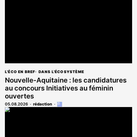
L'ÉCO EN BREF
DANS L'ÉCOSYSTÈME
Nouvelle-Aquitaine : les candidatures
au concours Initiatives au féminin
ouvertes
05.08.2026
rédaction
Cet
article
est
réservé
aux
abonnés