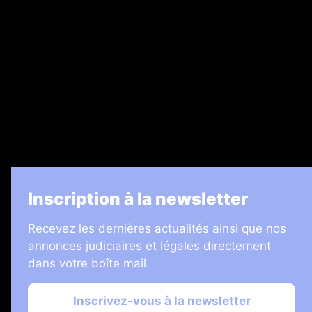
Recrutement
Legal Medias
7 Jours
Informateur Judiciaire
Les Annonces Landaises
La Vie Economique
Inscription à la newsletter
Recevez les dernières actualités ainsi que nos
annonces judiciaires et légales directement
dans votre boîte mail.
Inscrivez-vous à la newsletter