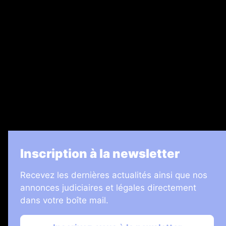
Recrutement
Legal Medias
7 Jours
Informateur Judiciaire
Les Annonces Landaises
La Vie Economique
Inscription à la newsletter
Recevez les dernières actualités ainsi que nos
annonces judiciaires et légales directement
dans votre boîte mail.