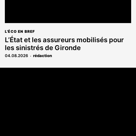
L'ÉCO EN BREF
L’État et les assureurs mobilisés pour
les sinistrés de Gironde
04.08.2026
rédaction
Coordonnées
108 rue Fondaudège CS 71900
33081 Bordeaux Cedex
05 56 52 32 13
A propos