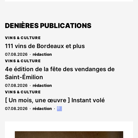
DENIÈRES PUBLICATIONS
VINS & CULTURE
111 vins de Bordeaux et plus
07.08.2026
rédaction
VINS & CULTURE
4e édition de la fête des vendanges de
Saint-Émilion
07.08.2026
rédaction
VINS & CULTURE
[ Un mois, une œuvre ] Instant volé
07.08.2026
rédaction
Cet
article
est
réservé
aux
Notre