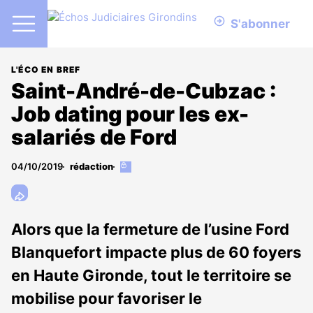
S'abonner
L'ÉCO EN BREF
Saint-André-de-Cubzac :
Job dating pour les ex-
salariés de Ford
04/10/2019
rédaction
Cet
article
est
réservé
aux
Alors que la fermeture de l’usine Ford
abonnés
Blanquefort impacte plus de 60 foyers
en Haute Gironde, tout le territoire se
mobilise pour favoriser le