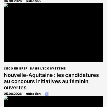
06.08.2026
rédaction
L'ÉCO EN BREF
DANS L'ÉCOSYSTÈME
Nouvelle-Aquitaine : les candidatures
au concours Initiatives au féminin
ouvertes
05.08.2026
rédaction
Cet
article
est