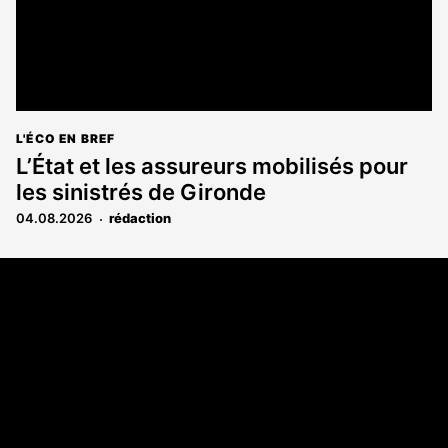
L'ÉCO EN BREF
L’État et les assureurs mobilisés pour
les sinistrés de Gironde
04.08.2026
rédaction
Coordonnées
108 rue Fondaudège CS 71900
33081 Bordeaux Cedex
05 56 52 32 13