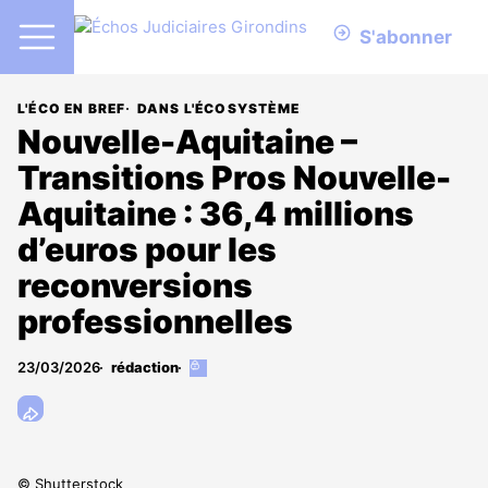
S'abonner
L'ÉCO EN BREF
DANS L'ÉCOSYSTÈME
Nouvelle-Aquitaine –
Transitions Pros Nouvelle-
Aquitaine : 36,4 millions
d’euros pour les
reconversions
professionnelles
23/03/2026
rédaction
Cet
article
est
réservé
aux
abonnés
© Shutterstock