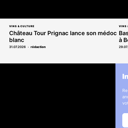
VINS & CULTURE
VINS 
Château Tour Prignac lance son médoc
Bas
blanc
à 
31.07.2026
rédaction
29.07
s
Legal Medias
I
ous
7 Jours
Informateur Judiciaire
Re
les
Les Annonces Landaises
an
La Vie Economique
vo
hères & opportunités