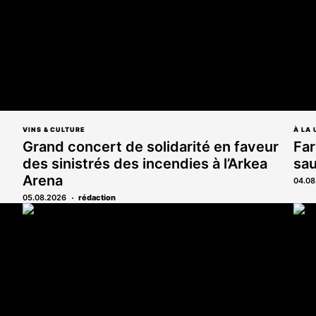
VINS & CULTURE
À LA 
Grand concert de solidarité en faveur
Far
des sinistrés des incendies à l’Arkea
sau
Arena
04.08
05.08.2026
rédaction