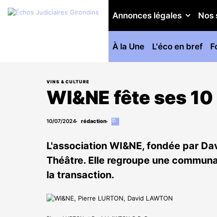
Annonces légales
Nos 
À la Une
L'éco en bref
F
VINS & CULTURE
WI&NE fête ses 10
10/07/2024
rédaction
Cet
article
est
L'association WI&NE, fondée par Dav
réservé
aux
Théâtre. Elle regroupe une communau
abonnés
la transaction.