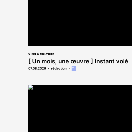
VINS & CULTURE
[ Un mois, une œuvre ] Instant volé
07.08.2026
rédaction
Cet
article
est
réservé
aux
abonnés