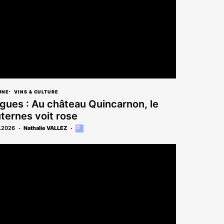
UNE
VINS & CULTURE
gues : Au château Quincarnon, le
ternes voit rose
.2026
Nathalie VALLEZ
Cet
article
est
réservé
aux
abonnés