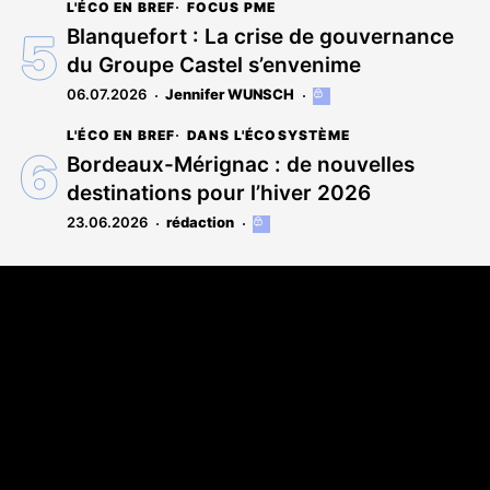
L'ÉCO EN BREF
FOCUS PME
est
réservé
Blanquefort : La crise de gouvernance
aux
du Groupe Castel s’envenime
abonnés
06.07.2026
Jennifer WUNSCH
Cet
article
L'ÉCO EN BREF
DANS L'ÉCOSYSTÈME
est
réservé
Bordeaux-Mérignac : de nouvelles
aux
destinations pour l’hiver 2026
abonnés
23.06.2026
rédaction
Cet
article
est
Coordonnées
réservé
aux
108 rue Fondaudège CS 71900
abonnés
33081 Bordeaux Cedex
05 56 52 32 13