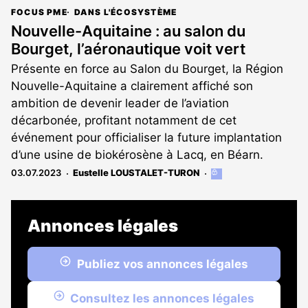
FOCUS PME
DANS L'ÉCOSYSTÈME
Nouvelle-Aquitaine : au salon du
Bourget, l’aéronautique voit vert
Présente en force au Salon du Bourget, la Région
Nouvelle-Aquitaine a clairement affiché son
ambition de devenir leader de l’aviation
décarbonée, profitant notamment de cet
événement pour officialiser la future implantation
d’une usine de biokérosène à Lacq, en Béarn.
03.07.2023
Eustelle LOUSTALET-TURON
Cet
article
est
réservé
Annonces légales
aux
abonnés
Publiez vos annonces légales
Consultez les annonces légales