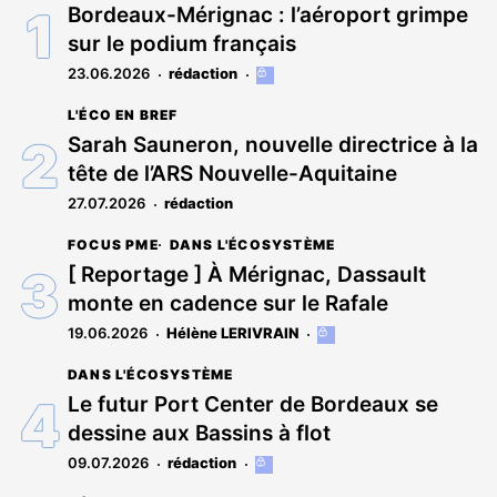
Bordeaux-Mérignac : l’aéroport grimpe
sur le podium français
23.06.2026
rédaction
Cet
article
L'ÉCO EN BREF
est
réservé
Sarah Sauneron, nouvelle directrice à la
aux
tête de l’ARS Nouvelle-Aquitaine
abonnés
27.07.2026
rédaction
FOCUS PME
DANS L'ÉCOSYSTÈME
[ Reportage ] À Mérignac, Dassault
monte en cadence sur le Rafale
19.06.2026
Hélène LERIVRAIN
Cet
article
DANS L'ÉCOSYSTÈME
est
réservé
Le futur Port Center de Bordeaux se
aux
dessine aux Bassins à flot
abonnés
09.07.2026
rédaction
Cet
article