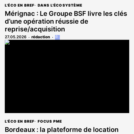
L'ÉCO EN BREF
DANS L'ÉCOSYSTÈME
Mérignac : Le Groupe BSF livre les clés
d’une opération réussie de
reprise/acquisition
27.05.2026
rédaction
Cet
article
est
réservé
aux
abonnés
L'ÉCO EN BREF
FOCUS PME
Bordeaux : la plateforme de location