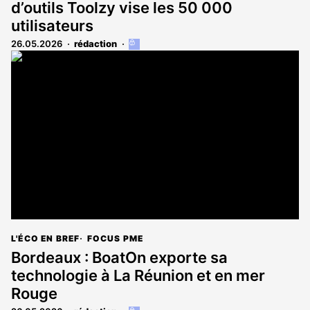
d’outils Toolzy vise les 50 000
utilisateurs
26.05.2026
rédaction
Cet
article
est
réservé
aux
abonnés
L'ÉCO EN BREF
FOCUS PME
Bordeaux : BoatOn exporte sa
technologie à La Réunion et en mer
Rouge