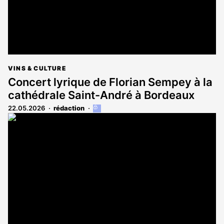
VINS & CULTURE
Concert lyrique de Florian Sempey à la
cathédrale Saint-André à Bordeaux
22.05.2026
rédaction
Cet
article
est
réservé
aux
abonnés