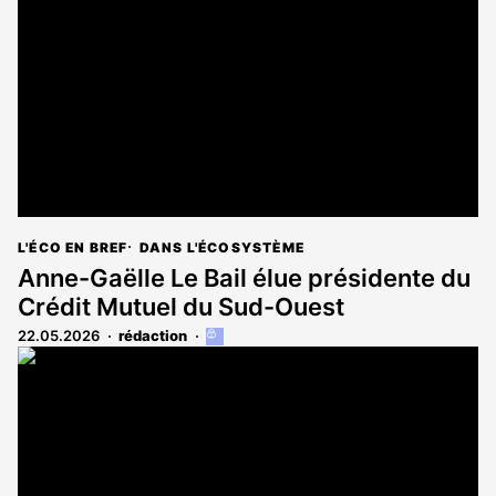
aux
abonnés
L'ÉCO EN BREF
DANS L'ÉCOSYSTÈME
Anne-Gaëlle Le Bail élue présidente du
Crédit Mutuel du Sud-Ouest
22.05.2026
rédaction
Cet
article
est
réservé
aux
abonnés