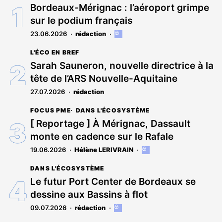
Bordeaux-Mérignac : l’aéroport grimpe
sur le podium français
23.06.2026
rédaction
Cet
article
L'ÉCO EN BREF
est
réservé
Sarah Sauneron, nouvelle directrice à la
aux
tête de l’ARS Nouvelle-Aquitaine
abonnés
27.07.2026
rédaction
FOCUS PME
DANS L'ÉCOSYSTÈME
[ Reportage ] À Mérignac, Dassault
monte en cadence sur le Rafale
19.06.2026
Hélène LERIVRAIN
Cet
article
DANS L'ÉCOSYSTÈME
est
réservé
Le futur Port Center de Bordeaux se
aux
dessine aux Bassins à flot
abonnés
09.07.2026
rédaction
Cet
article