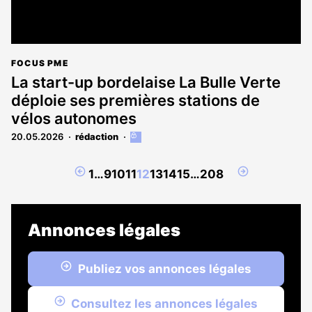
FOCUS PME
La start-up bordelaise La Bulle Verte
déploie ses premières stations de
vélos autonomes
20.05.2026
rédaction
Cet
article
est
Page
Page
1
…
9
10
11
12
13
14
15
…
208
réservé
précédente
suivante
aux
abonnés
Annonces légales
Publiez vos annonces légales
Consultez les annonces légales