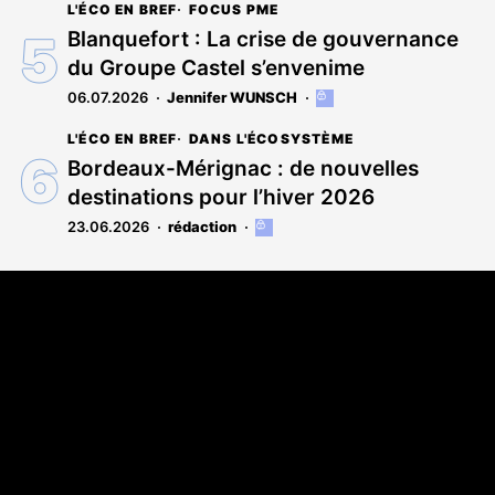
L'ÉCO EN BREF
FOCUS PME
est
réservé
Blanquefort : La crise de gouvernance
aux
du Groupe Castel s’envenime
abonnés
06.07.2026
Jennifer WUNSCH
Cet
article
L'ÉCO EN BREF
DANS L'ÉCOSYSTÈME
est
réservé
Bordeaux-Mérignac : de nouvelles
aux
destinations pour l’hiver 2026
abonnés
23.06.2026
rédaction
Cet
article
est
Coordonnées
réservé
aux
108 rue Fondaudège CS 71900
abonnés
33081 Bordeaux Cedex
05 56 52 32 13