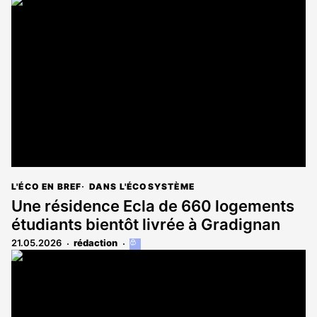
article
est
réservé
aux
abonnés
L'ÉCO EN BREF
DANS L'ÉCOSYSTÈME
Une résidence Ecla de 660 logements
étudiants bientôt livrée à Gradignan
21.05.2026
rédaction
Cet
article
est
réservé
aux
abonnés