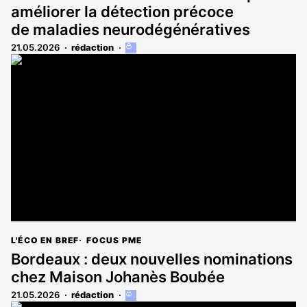
améliorer la détection précoce
de maladies neurodégénératives
21.05.2026
rédaction
Cet
article
est
réservé
aux
abonnés
L'ÉCO EN BREF
FOCUS PME
Bordeaux : deux nouvelles nominations
chez Maison Johanès Boubée
21.05.2026
rédaction
Cet