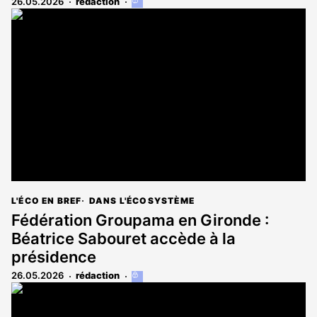
26.05.2026
rédaction
Cet
article
est
réservé
aux
abonnés
L'ÉCO EN BREF
DANS L'ÉCOSYSTÈME
Fédération Groupama en Gironde :
Béatrice Sabouret accède à la
présidence
26.05.2026
rédaction
Cet
article
est
réservé