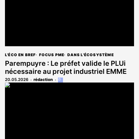
L'ÉCO EN BREF
FOCUS PME
DANS L'ÉCOSYSTÈME
Parempuyre : Le préfet valide le PLUi
nécessaire au projet industriel EMME
20.05.2026
rédaction
Cet
article
est
réservé
aux
abonnés