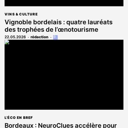
VINS & CULTURE
Vignoble bordelais : quatre lauréats
des trophées de l’œnotourisme
22.05.2026
rédaction
Cet
article
est
réservé
aux
abonnés
L'ÉCO EN BREF
Bordeaux : NeuroClues accélère pour