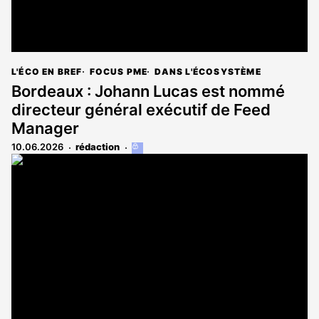
L'ÉCO EN BREF
FOCUS PME
DANS L'ÉCOSYSTÈME
Bordeaux : Johann Lucas est nommé
directeur général exécutif de Feed
Manager
10.06.2026
rédaction
Cet
article
est
réservé
aux
abonnés