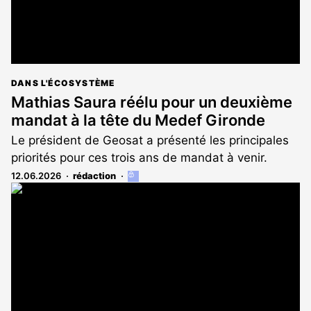
DANS L'ÉCOSYSTÈME
Mathias Saura réélu pour un deuxième
mandat à la tête du Medef Gironde
Le président de Geosat a présenté les principales
priorités pour ces trois ans de mandat à venir.
12.06.2026
rédaction
Cet
article
est
réservé
aux
abonnés