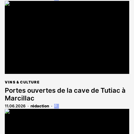
article
est
réservé
aux
abonnés
VINS & CULTURE
Portes ouvertes de la cave de Tutiac à
Marcillac
11.06.2026
rédaction
Cet
article
est
réservé
aux