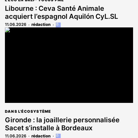
Libourne : Ceva Santé Animale
acquiert l’espagnol Aquilón CyL.SL
11.06.2026
rédaction
Cet
article
est
réservé
aux
abonnés
DANS L'ÉCOSYSTÈME
Gironde : la joaillerie personnalisée
Sacet s’installe à Bordeaux
11.06.2026
rédaction
Cet