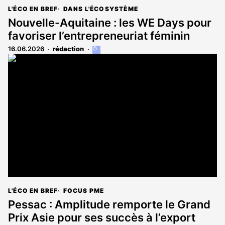
L'ÉCO EN BREF
DANS L'ÉCOSYSTÈME
Nouvelle-Aquitaine : les WE Days pour
favoriser l’entrepreneuriat féminin
16.06.2026
rédaction
Cet
article
est
réservé
aux
abonnés
L'ÉCO EN BREF
FOCUS PME
Pessac : Amplitude remporte le Grand
Prix Asie pour ses succès à l’export