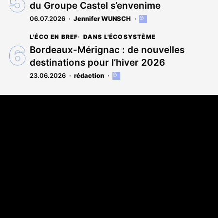
du Groupe Castel s’envenime
abonnés
06.07.2026
Jennifer WUNSCH
Cet
article
L'ÉCO EN BREF
DANS L'ÉCOSYSTÈME
est
réservé
Bordeaux-Mérignac : de nouvelles
aux
destinations pour l’hiver 2026
abonnés
23.06.2026
rédaction
Cet
article
est
Coordonnées
réservé
aux
108 rue Fondaudège CS 71900
abonnés
33081 Bordeaux Cedex
05 56 52 32 13
A propos
Qui sommes-nous