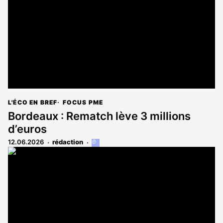
aux
abonnés
L'ÉCO EN BREF
FOCUS PME
Bordeaux : Rematch lève 3 millions
d’euros
12.06.2026
rédaction
Cet
article
est
réservé
aux
abonnés