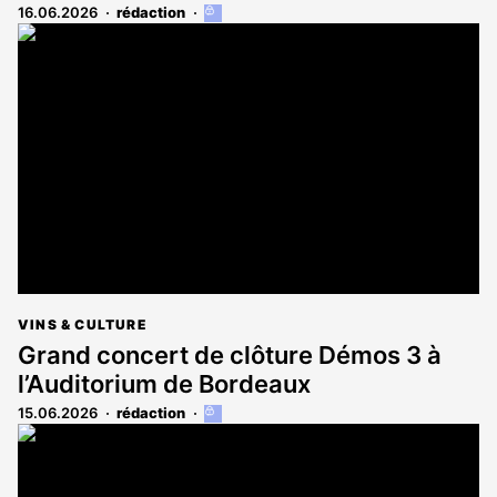
16.06.2026
rédaction
Cet
article
est
réservé
aux
abonnés
VINS & CULTURE
Grand concert de clôture Démos 3 à
l’Auditorium de Bordeaux
15.06.2026
rédaction
Cet
article
est
réservé