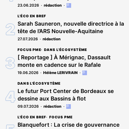
23.06.2026
rédaction
Cet
article
L'ÉCO EN BREF
est
réservé
Sarah Sauneron, nouvelle directrice à la
aux
tête de l’ARS Nouvelle-Aquitaine
abonnés
27.07.2026
rédaction
FOCUS PME
DANS L'ÉCOSYSTÈME
[ Reportage ] À Mérignac, Dassault
monte en cadence sur le Rafale
19.06.2026
Hélène LERIVRAIN
Cet
article
DANS L'ÉCOSYSTÈME
est
réservé
Le futur Port Center de Bordeaux se
aux
dessine aux Bassins à flot
abonnés
09.07.2026
rédaction
Cet
article
L'ÉCO EN BREF
FOCUS PME
est
réservé
Blanquefort : La crise de gouvernance
aux