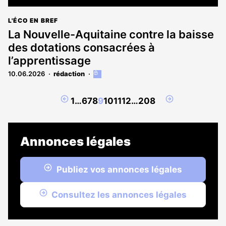
L'ÉCO EN BREF
La Nouvelle-Aquitaine contre la baisse
des dotations consacrées à
l’apprentissage
10.06.2026
rédaction
Cet
article
est
Page
Page
1
…
6
7
8
9
10
11
12
…
208
réservé
précédente
suivante
aux
abonnés
Annonces légales
Publiez vos annonces légales
Consultez les annonces légales