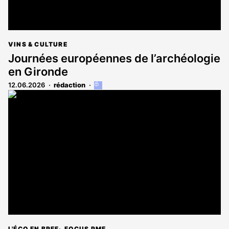
VINS & CULTURE
Journées européennes de l’archéologie
en Gironde
12.06.2026
rédaction
Cet
article
est
réservé
aux
abonnés
L'ÉCO EN BREF
FOCUS PME