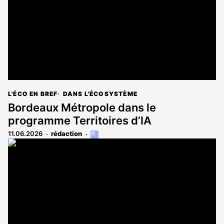
abonnés
L'ÉCO EN BREF
DANS L'ÉCOSYSTÈME
Bordeaux Métropole dans le
programme Territoires d’IA
11.06.2026
rédaction
Cet
article
est
réservé
aux
abonnés