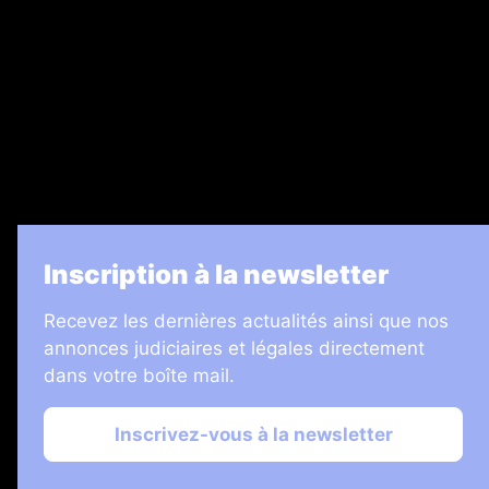
Legal Medias
7 Jours
Informateur Judiciaire
Les Annonces Landaises
La Vie Economique
Inscription à la newsletter
Recevez les dernières actualités ainsi que nos
annonces judiciaires et légales directement
dans votre boîte mail.
Inscrivez-vous à la newsletter