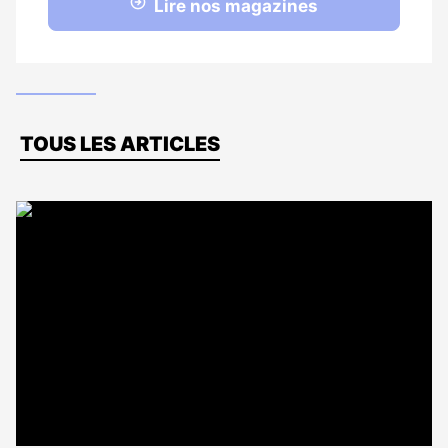
Lire nos magazines
Dernières
TOUS LES ARTICLES
actus