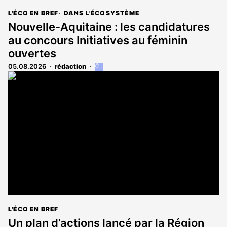
L'ÉCO EN BREF
DANS L'ÉCOSYSTÈME
Nouvelle-Aquitaine : les candidatures
au concours Initiatives au féminin
ouvertes
05.08.2026
rédaction
Cet
article
est
réservé
aux
abonnés
L'ÉCO EN BREF
Un plan d’actions lancé par la Région