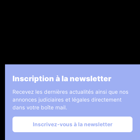
Legal Medias
7 Jours
Informateur Judiciaire
Les Annonces Landaises
La Vie Economique
Inscription à la newsletter
Recevez les dernières actualités ainsi que nos
annonces judiciaires et légales directement
dans votre boîte mail.
Inscrivez-vous à la newsletter