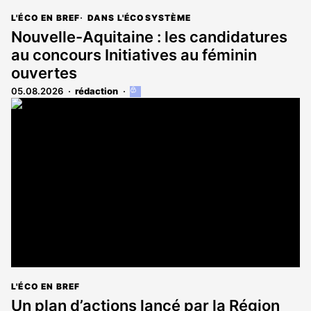
L'ÉCO EN BREF
DANS L'ÉCOSYSTÈME
Nouvelle-Aquitaine : les candidatures
au concours Initiatives au féminin
ouvertes
05.08.2026
rédaction
Cet
article
est
réservé
aux
abonnés
L'ÉCO EN BREF
Un plan d’actions lancé par la Région