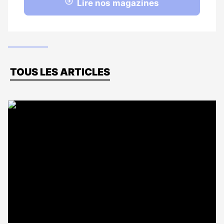
Lire nos magazines
Dernières
TOUS LES ARTICLES
actus