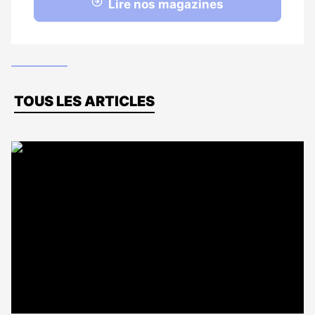
Lire nos magazines
Dernières
TOUS LES ARTICLES
actus