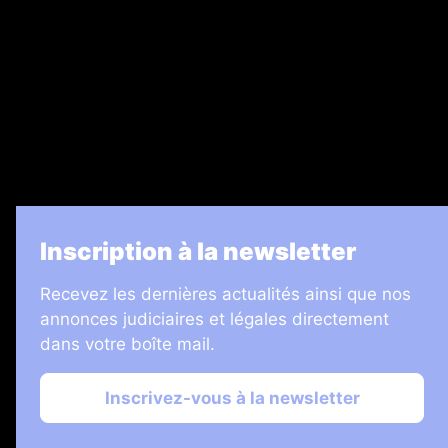
Legal Medias
7 Jours
Informateur Judiciaire
Les Annonces Landaises
La Vie Economique
Inscription à la newsletter
Recevez les dernières actualités ainsi que nos
annonces judiciaires et légales directement
dans votre boîte mail.
Inscrivez-vous à la newsletter