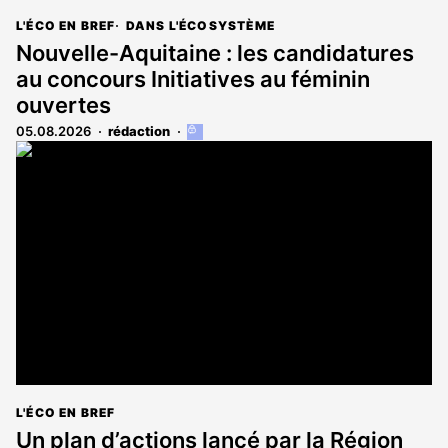
L'ÉCO EN BREF
DANS L'ÉCOSYSTÈME
Nouvelle-Aquitaine : les candidatures
au concours Initiatives au féminin
ouvertes
05.08.2026
rédaction
Cet
article
est
réservé
aux
abonnés
L'ÉCO EN BREF
Un plan d’actions lancé par la Région