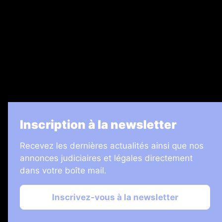
Legal Medias
7 Jours
Informateur Judiciaire
Les Annonces Landaises
La Vie Economique
Inscription à la newsletter
Recevez les dernières actualités ainsi que nos
annonces judiciaires et légales directement
dans votre boîte mail.
Inscrivez-vous à la newsletter