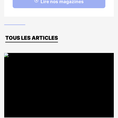
Lire nos magazines
Dernières
TOUS LES ARTICLES
actus