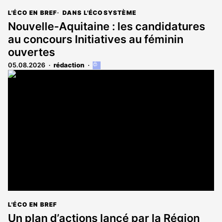
L'ÉCO EN BREF
DANS L'ÉCOSYSTÈME
Nouvelle-Aquitaine : les candidatures
au concours Initiatives au féminin
ouvertes
05.08.2026
rédaction
Cet
article
est
réservé
aux
abonnés
L'ÉCO EN BREF
Un plan d’actions lancé par la Région