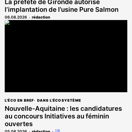
La préfète de Gironde autorise
l’implantation de l’usine Pure Salmon
06.08.2026
rédaction
L'ÉCO EN BREF
DANS L'ÉCOSYSTÈME
Nouvelle-Aquitaine : les candidatures
au concours Initiatives au féminin
ouvertes
05.08.2026
rédaction
Cet