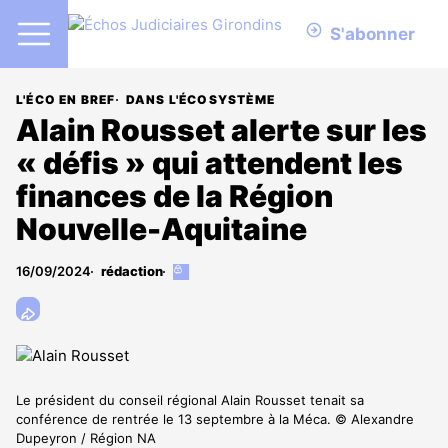
S'abonner
L'ÉCO EN BREF
DANS L'ÉCOSYSTÈME
Alain Rousset alerte sur les
« défis » qui attendent les
finances de la Région
Nouvelle-Aquitaine
16/09/2024
rédaction
Cet
article
est
réservé
aux
abonnés
Le président du conseil régional Alain Rousset tenait sa
conférence de rentrée le 13 septembre à la Méca. © Alexandre
Dupeyron / Région NA