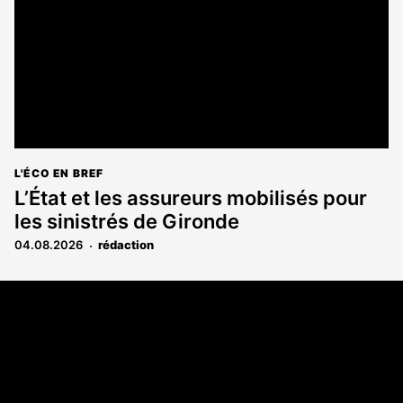
L'ÉCO EN BREF
L’État et les assureurs mobilisés pour
les sinistrés de Gironde
04.08.2026
rédaction
Coordonnées
108 rue Fondaudège CS 71900
33081 Bordeaux Cedex
05 56 52 32 13