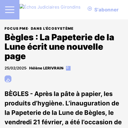
S'abonner
FOCUS PME
DANS L'ÉCOSYSTÈME
Bègles : La Papeterie de la
Lune écrit une nouvelle
page
25/02/2025
Hélène LERIVRAIN
Cet
article
est
réservé
aux
BÈGLES - Après la pâte à papier, les
abonnés
produits d’hygiène. L’inauguration de
la Papeterie de la Lune de Bègles, le
vendredi 21 février, a été l’occasion de