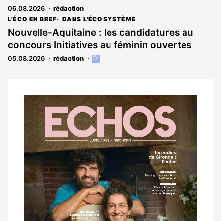
06.08.2026
rédaction
L'ÉCO EN BREF
DANS L'ÉCOSYSTÈME
Nouvelle-Aquitaine : les candidatures au
concours Initiatives au féminin ouvertes
05.08.2026
rédaction
Cet
article
est
réservé
aux
Notre
abonnés
dernier
magazine