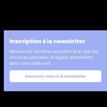
Informateur Judiciaire
Les Annonces Landaises
La Vie Economique
Inscription à la newsletter
Recevez les dernières actualités ainsi que nos
annonces judiciaires et légales directement
dans votre boîte mail.
Inscrivez-vous à la newsletter
2026 © Échos Judiciaires Girondins
Plan du site
Mentions légales