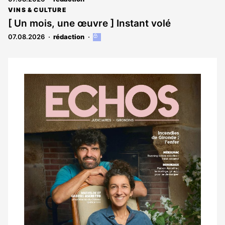
VINS & CULTURE
[ Un mois, une œuvre ] Instant volé
07.08.2026
rédaction
Cet
article
est
réservé
aux
Notre
abonnés
dernier
magazine