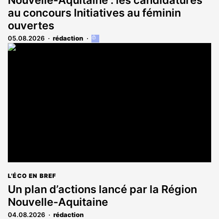
au concours Initiatives au féminin
ouvertes
05.08.2026
rédaction
Cet
article
est
réservé
aux
abonnés
L'ÉCO EN BREF
Un plan d’actions lancé par la Région
Nouvelle-Aquitaine
04.08.2026
rédaction