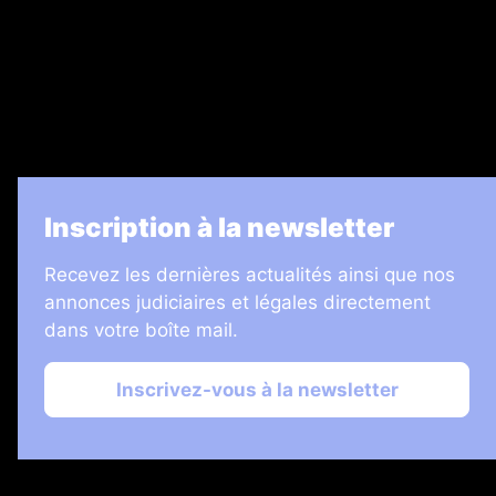
7 Jours
Informateur Judiciaire
Les Annonces Landaises
La Vie Economique
Inscription à la newsletter
Recevez les dernières actualités ainsi que nos
annonces judiciaires et légales directement
dans votre boîte mail.
Inscrivez-vous à la newsletter
2026 © Échos Judiciaires Girondins
Plan du site