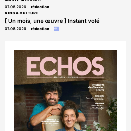
07.08.2026
rédaction
VINS & CULTURE
[ Un mois, une œuvre ] Instant volé
07.08.2026
rédaction
Cet
article
est
réservé
aux
Notre
abonnés
dernier
magazine