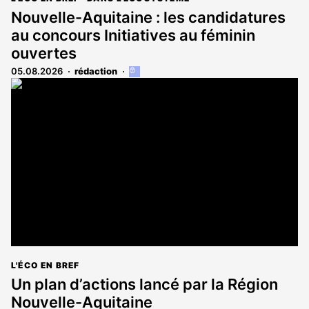
Nouvelle-Aquitaine : les candidatures
au concours Initiatives au féminin
ouvertes
05.08.2026
rédaction
Cet
article
est
réservé
aux
abonnés
L'ÉCO EN BREF
Un plan d’actions lancé par la Région
Nouvelle-Aquitaine