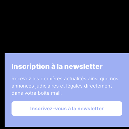
Legal Medias
7 Jours
Informateur Judiciaire
Les Annonces Landaises
La Vie Economique
Inscription à la newsletter
Recevez les dernières actualités ainsi que nos
annonces judiciaires et légales directement
dans votre boîte mail.
Inscrivez-vous à la newsletter