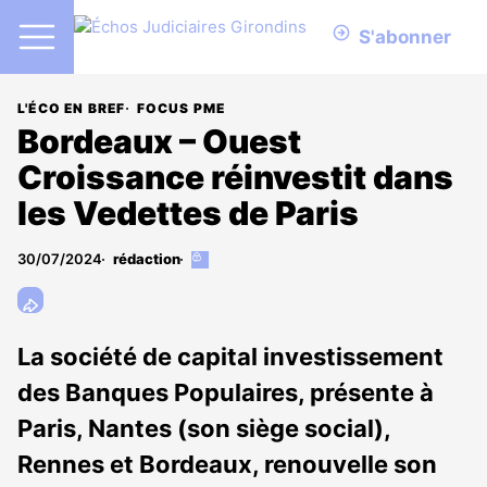
S'abonner
L'ÉCO EN BREF
FOCUS PME
Bordeaux – Ouest
Croissance réinvestit dans
les Vedettes de Paris
30/07/2024
rédaction
Cet
article
est
réservé
aux
La société de capital investissement
abonnés
des Banques Populaires, présente à
Paris, Nantes (son siège social),
Rennes et Bordeaux, renouvelle son