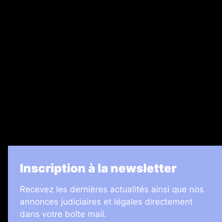
Nos magazines
Ventes aux enchères & opportunités
Recrutement
Legal Medias
7 Jours
Informateur Judiciaire
Les Annonces Landaises
La Vie Economique
Inscription à la newsletter
Recevez les dernières actualités ainsi que nos
annonces judiciaires et légales directement
dans votre boîte mail.