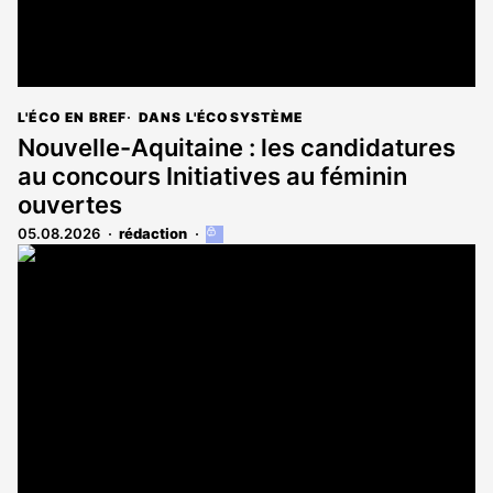
L'ÉCO EN BREF
DANS L'ÉCOSYSTÈME
Nouvelle-Aquitaine : les candidatures
au concours Initiatives au féminin
ouvertes
05.08.2026
rédaction
Cet
article
est
réservé
aux
abonnés