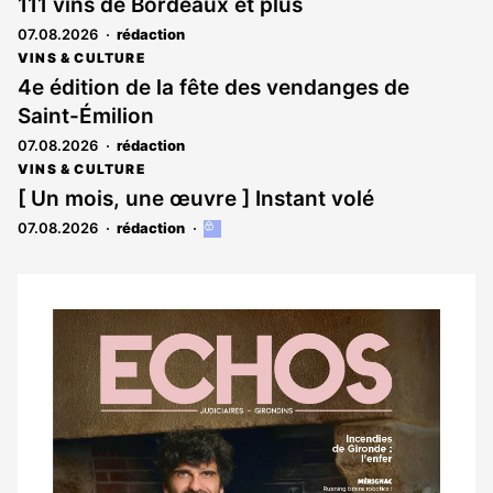
111 vins de Bordeaux et plus
07.08.2026
rédaction
VINS & CULTURE
4e édition de la fête des vendanges de
Saint-Émilion
07.08.2026
rédaction
VINS & CULTURE
[ Un mois, une œuvre ] Instant volé
07.08.2026
rédaction
Cet
article
est
réservé
aux
Notre
abonnés
dernier
magazine