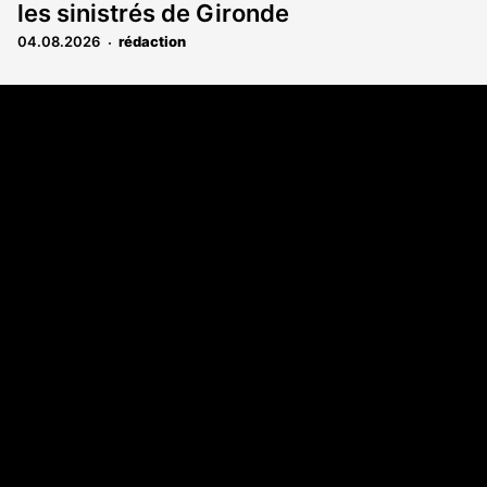
les sinistrés de Gironde
04.08.2026
rédaction
Coordonnées
108 rue Fondaudège CS 71900
33081 Bordeaux Cedex
05 56 52 32 13
A propos
Qui sommes-nous
Contact
Annonces légales
Abonnement