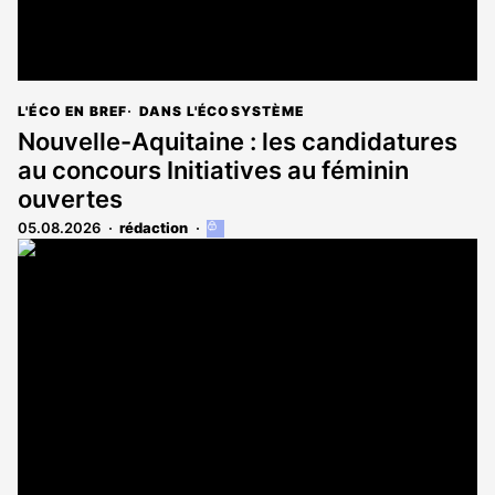
L'ÉCO EN BREF
DANS L'ÉCOSYSTÈME
Nouvelle-Aquitaine : les candidatures
au concours Initiatives au féminin
ouvertes
05.08.2026
rédaction
Cet
article
est
réservé
aux
abonnés