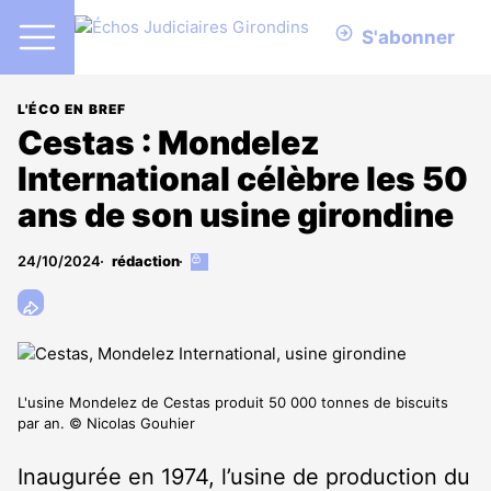
S'abonner
L'ÉCO EN BREF
Cestas : Mondelez
International célèbre les 50
ans de son usine girondine
24/10/2024
rédaction
Cet
article
est
réservé
aux
abonnés
L'usine Mondelez de Cestas produit 50 000 tonnes de biscuits
par an. © Nicolas Gouhier
Inaugurée en 1974, l’usine de production du