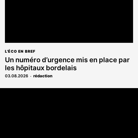
L'ÉCO EN BREF
Un numéro d’urgence mis en place par
les hôpitaux bordelais
03.08.2026
rédaction
Coordonnées
108 rue Fondaudège CS 71900
33081 Bordeaux Cedex
05 56 52 32 13