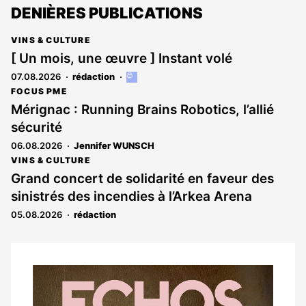
DENIÈRES PUBLICATIONS
VINS & CULTURE
[ Un mois, une œuvre ] Instant volé
07.08.2026
rédaction
Cet
article
FOCUS PME
est
Mérignac : Running Brains Robotics, l’allié
réservé
sécurité
aux
abonnés
06.08.2026
Jennifer WUNSCH
VINS & CULTURE
Grand concert de solidarité en faveur des
sinistrés des incendies à l’Arkea Arena
05.08.2026
rédaction
Notre
dernier