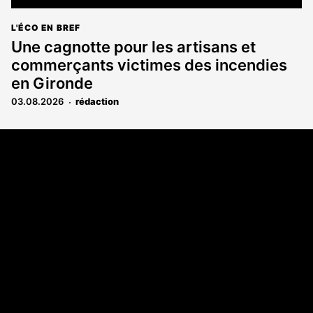
L'ÉCO EN BREF
Une cagnotte pour les artisans et
commerçants victimes des incendies
en Gironde
03.08.2026
rédaction
Coordonnées
108 rue Fondaudège CS 71900
33081 Bordeaux Cedex
05 56 52 32 13
A propos
Qui sommes-nous