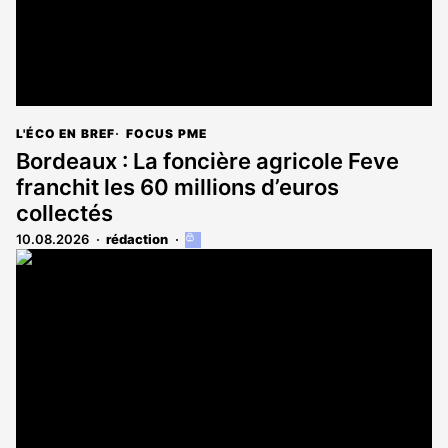
L'ÉCO EN BREF
FOCUS PME
Bordeaux : La foncière agricole Feve
franchit les 60 millions d’euros
collectés
10.08.2026
rédaction
Cet
article
est
réservé
aux
abonnés