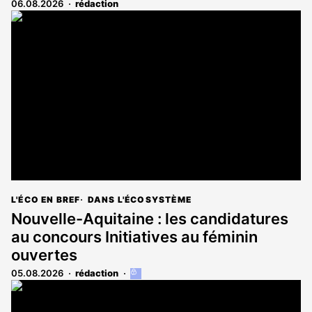
06.08.2026
rédaction
L'ÉCO EN BREF
DANS L'ÉCOSYSTÈME
Nouvelle-Aquitaine : les candidatures
au concours Initiatives au féminin
ouvertes
05.08.2026
rédaction
Cet
article
est