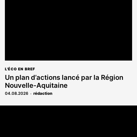
réservé
aux
abonnés
L'ÉCO EN BREF
Un plan d’actions lancé par la Région
Nouvelle-Aquitaine
04.08.2026
rédaction
Coordonnées
108 rue Fondaudège CS 71900
33081 Bordeaux Cedex
05 56 52 32 13