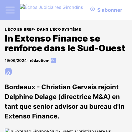
S'abonner
L'ÉCO EN BREF
DANS L'ÉCOSYSTÈME
In Extenso Finance se
renforce dans le Sud-Ouest
19/06/2024
rédaction
Cet
article
est
réservé
aux
Bordeaux - Christian Gervais rejoint
abonnés
Delphine Delage (directrice M&A) en
tant que senior advisor au bureau d'In
Extenso Finance.