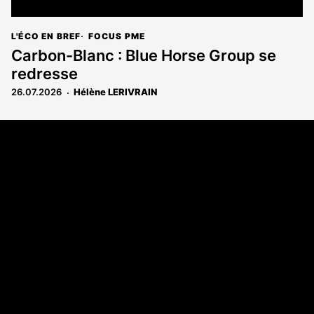
L'ÉCO EN BREF
FOCUS PME
Carbon-Blanc : Blue Horse Group se
redresse
26.07.2026
Hélène LERIVRAIN
Coordonnées
108 rue Fondaudège CS 71900
33081 Bordeaux Cedex
05 56 52 32 13
A propos
Qui sommes-nous