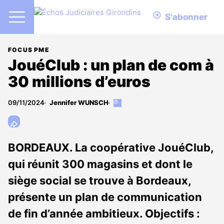
S'abonner
FOCUS PME
JouéClub : un plan de com à
30 millions d’euros
09/11/2024
Jennifer WUNSCH
Cet
article
est
réservé
aux
BORDEAUX. La coopérative JouéClub,
abonnés
qui réunit 300 magasins et dont le
siège social se trouve à Bordeaux,
présente un plan de communication
de fin d’année ambitieux. Objectifs :