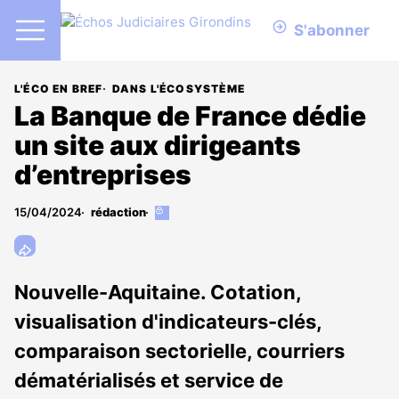
S'abonner
L'ÉCO EN BREF
DANS L'ÉCOSYSTÈME
La Banque de France dédie
un site aux dirigeants
d’entreprises
15/04/2024
rédaction
Cet
article
est
réservé
aux
Nouvelle-Aquitaine. Cotation,
abonnés
visualisation d'indicateurs-clés,
comparaison sectorielle, courriers
dématérialisés et service de