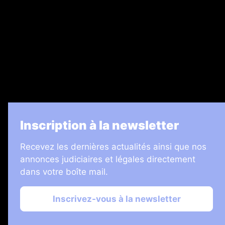
Legal Medias
7 Jours
Informateur Judiciaire
Les Annonces Landaises
La Vie Economique
Inscription à la newsletter
Recevez les dernières actualités ainsi que nos
annonces judiciaires et légales directement
dans votre boîte mail.
Inscrivez-vous à la newsletter