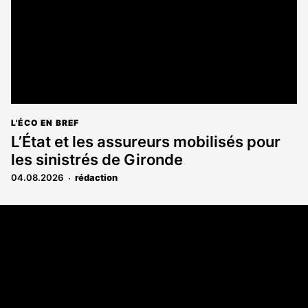
L'ÉCO EN BREF
L’État et les assureurs mobilisés pour
les sinistrés de Gironde
04.08.2026
rédaction
Coordonnées
108 rue Fondaudège CS 71900
33081 Bordeaux Cedex
05 56 52 32 13