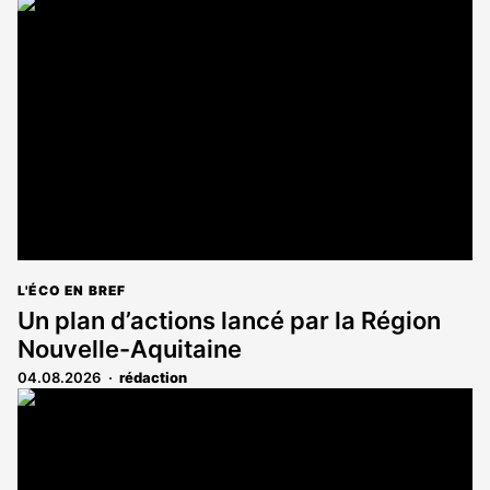
article
est
réservé
aux
abonnés
L'ÉCO EN BREF
Un plan d’actions lancé par la Région
Nouvelle-Aquitaine
04.08.2026
rédaction