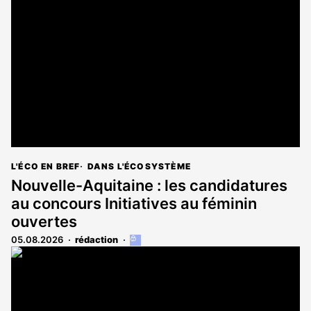
L'ÉCO EN BREF
DANS L'ÉCOSYSTÈME
Nouvelle-Aquitaine : les candidatures
au concours Initiatives au féminin
ouvertes
05.08.2026
rédaction
Cet
article
est
réservé
aux
abonnés