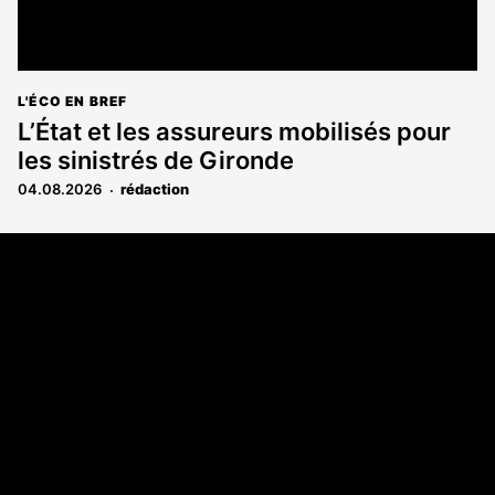
L'ÉCO EN BREF
L’État et les assureurs mobilisés pour
les sinistrés de Gironde
04.08.2026
rédaction
Coordonnées
108 rue Fondaudège CS 71900
33081 Bordeaux Cedex
05 56 52 32 13
A propos