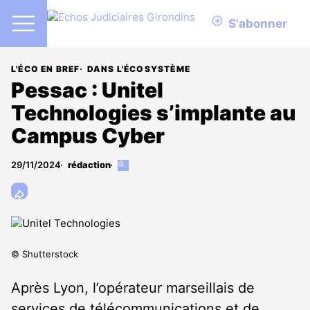
S'abonner
L'ÉCO EN BREF
DANS L'ÉCOSYSTÈME
Pessac : Unitel
Technologies s’implante au
Campus Cyber
29/11/2024
rédaction
Cet
article
est
réservé
aux
abonnés
© Shutterstock
Après Lyon, l’opérateur marseillais de
services de télécommunications et de