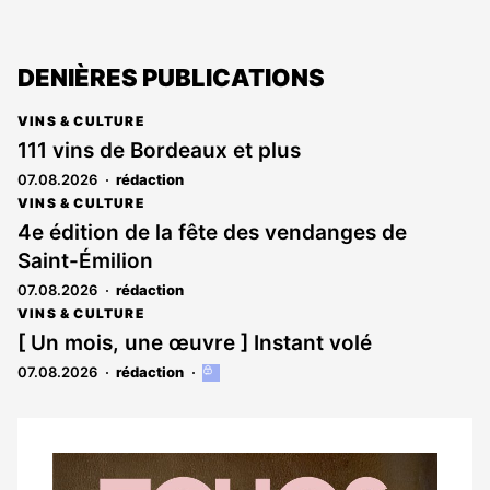
DENIÈRES PUBLICATIONS
VINS & CULTURE
111 vins de Bordeaux et plus
07.08.2026
rédaction
VINS & CULTURE
4e édition de la fête des vendanges de
Saint-Émilion
07.08.2026
rédaction
VINS & CULTURE
[ Un mois, une œuvre ] Instant volé
07.08.2026
rédaction
Cet
article
est
réservé
aux
Notre
abonnés