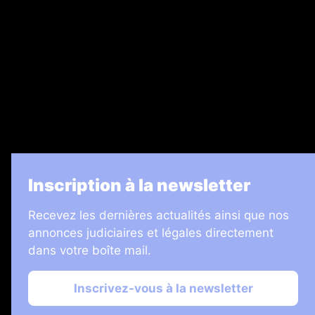
Legal Medias
7 Jours
Informateur Judiciaire
Les Annonces Landaises
La Vie Economique
Inscription à la newsletter
Recevez les dernières actualités ainsi que nos
annonces judiciaires et légales directement
dans votre boîte mail.
Inscrivez-vous à la newsletter