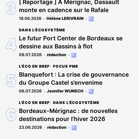
[ Reportage ] À Mérignac, Dassault
monte en cadence sur le Rafale
19.06.2026
Hélène LERIVRAIN
Cet
article
DANS L'ÉCOSYSTÈME
est
réservé
Le futur Port Center de Bordeaux se
aux
dessine aux Bassins à flot
abonnés
09.07.2026
rédaction
Cet
article
L'ÉCO EN BREF
FOCUS PME
est
réservé
Blanquefort : La crise de gouvernance
aux
du Groupe Castel s’envenime
abonnés
06.07.2026
Jennifer WUNSCH
Cet
article
L'ÉCO EN BREF
DANS L'ÉCOSYSTÈME
est
réservé
Bordeaux-Mérignac : de nouvelles
aux
destinations pour l’hiver 2026
abonnés
23.06.2026
rédaction
Cet
article