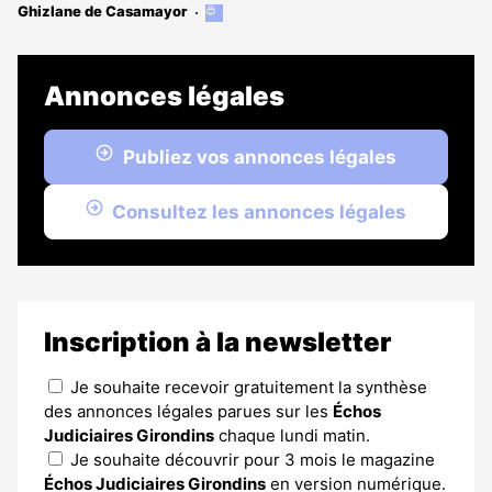
Ghizlane de Casamayor
Cet
article
est
réservé
Annonces légales
aux
abonnés
Publiez vos annonces légales
Consultez les annonces légales
Inscription à la newsletter
Je souhaite recevoir gratuitement la synthèse
des annonces légales parues sur les
Échos
Judiciaires Girondins
chaque lundi matin.
Je souhaite découvrir pour 3 mois le magazine
Échos Judiciaires Girondins
en version numérique.