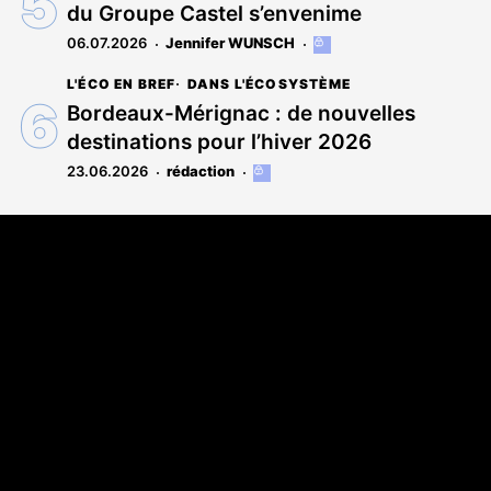
du Groupe Castel s’envenime
abonnés
06.07.2026
Jennifer WUNSCH
Cet
article
L'ÉCO EN BREF
DANS L'ÉCOSYSTÈME
est
réservé
Bordeaux-Mérignac : de nouvelles
aux
destinations pour l’hiver 2026
abonnés
23.06.2026
rédaction
Cet
article
est
Coordonnées
réservé
aux
108 rue Fondaudège CS 71900
abonnés
33081 Bordeaux Cedex
05 56 52 32 13
A propos