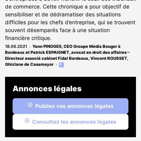
de commerce. Cette chronique a pour objectif de
sensibiliser et de dédramatiser des situations
difficiles pour les chefs d’entreprise, qui se trouvent
souvent désemparés face à une situation
financière critique.
18.06.2021
Yann PINOGES, CEO Groupe Média Bouger à
Bordeaux et Patrick ESPAIGNET, avocat en droit des affaires –
Directeur associé cabinet Fidal Bordeaux
,
Vincent ROUSSET
,
Ghizlane de Casamayor
Cet
article
est
réservé
Annonces légales
aux
abonnés
Publiez vos annonces légales
Consultez les annonces légales