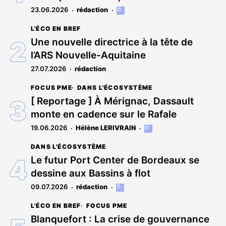
23.06.2026
rédaction
Cet
article
L'ÉCO EN BREF
est
réservé
Une nouvelle directrice à la tête de
aux
l’ARS Nouvelle-Aquitaine
abonnés
27.07.2026
rédaction
FOCUS PME
DANS L'ÉCOSYSTÈME
[ Reportage ] À Mérignac, Dassault
monte en cadence sur le Rafale
19.06.2026
Hélène LERIVRAIN
Cet
article
DANS L'ÉCOSYSTÈME
est
réservé
Le futur Port Center de Bordeaux se
aux
dessine aux Bassins à flot
abonnés
09.07.2026
rédaction
Cet
article
L'ÉCO EN BREF
FOCUS PME
est
réservé
Blanquefort : La crise de gouvernance
aux